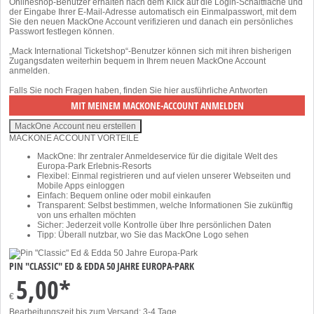
Onlineshop-Benutzer erhalten nach dem Klick auf die Login-Schaltfläche und
der Eingabe Ihrer E-Mail-Adresse automatisch ein Einmalpasswort, mit dem
Sie den neuen MackOne Account verifizieren und danach ein persönliches
Passwort festlegen können.
„Mack International Ticketshop“-Benutzer können sich mit ihren bisherigen
Zugangsdaten weiterhin bequem in Ihrem neuen MackOne Account
anmelden.
Falls Sie noch Fragen haben, finden Sie
hier
ausführliche Antworten
MACKONE ACCOUNT VORTEILE
MackOne: Ihr zentraler Anmeldeservice für die digitale Welt des
Europa-Park Erlebnis-Resorts
Flexibel: Einmal registrieren und auf vielen unserer Webseiten und
Mobile Apps einloggen
Einfach: Bequem online oder mobil einkaufen
Transparent: Selbst bestimmen, welche Informationen Sie zukünftig
von uns erhalten möchten
Sicher: Jederzeit volle Kontrolle über Ihre persönlichen Daten
Tipp: Überall nutzbar, wo Sie das MackOne Logo sehen
PIN "CLASSIC" ED & EDDA 50 JAHRE EUROPA-PARK
5,00*
€
Bearbeitungszeit bis zum Versand: 3-4 Tage