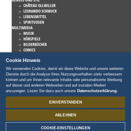
CHÂTEAU OLLWILLER
LEONARDO SCHMUCK
LEBENSMITTEL
SPIRITUOSEN
MULTIMEDIA
MUSIK
HÖRSPIELE
BILDERBÜCHER
COMICS
ROMANE
Cookie Hinweis
EUROPA-PARK BÜCHER
GAMES UND FILME
Wir verwenden Cookies, damit wir diese Website und unsere weiteren
KOLLEKTIONEN
Dienste durch die Analyse Ihres Nutzungsverhalten stets verbessern
EUROPA-PARK ATTRAKTIONEN
können und um Ihnen relevante Inhalte oder personalisierte Werbung
TRAUMATICA – FESTIVAL OF FEAR
auf dieser und anderen Webseiten und auf sozialen Medien
LIEBHABERSTÜCKE
anzuzeigen. Lesen Sie dazu auch unsere
Datenschutzerklärung.
EATRENALIN
TALENT ACADEMY
EINVERSTANDEN
JUNIOR CLUB
CHARAKTERE
ABLEHNEN
SNORRI
ED EUROMAUS
EDDA EUROMAUSI
COOKIE-EINSTELLUNGEN