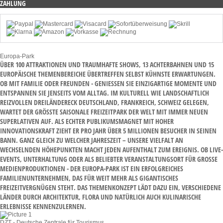
ZAHLUNG
Europa-Park
ÜBER 100 ATTRAKTIONEN UND TRAUMHAFTE SHOWS, 13 ACHTERBAHNEN UND 15
EUROPÄISCHE THEMENBEREICHE ÜBERTREFFEN SELBST KÜHNSTE ERWARTUNGEN.
OB MIT FAMILIE ODER FREUNDEN - GENIESSEN SIE EINZIGARTIGE MOMENTE UND E
NTSPANNEN SIE JENSEITS VOM ALLTAG. IM KULTURELL WIE LANDSCHAFTLICH R
EIZVOLLEN DREILÄNDERECK DEUTSCHLAND, FRANKREICH, SCHWEIZ GELEGEN, W
ARTET DER GRÖSSTE SAISONALE FREIZEITPARK DER WELT MIT IMMER NEUEN SU
PERLATIVEN AUF. ALS ECHTER PUBLIKUMSMAGNET MIT HOHER IN
NOVATIONSKRAFT ZIEHT ER PRO JAHR ÜBER 5 MILLIONEN BESUCHER IN SEINEN BA
NN. GANZ GLEICH ZU WELCHER JAHRESZEIT – UNSERE VIELFALT AN WE
CHSELNDEN HÖHEPUNKTEN MACHT JEDEN AUFENTHALT ZUM EREIGNIS. OB LIVE-EV
ENTS, UNTERHALTUNG ODER ALS BELIEBTER VERANSTALTUNGSORT FÜR GROSSE MED
IENPRODUKTIONEN - DER EUROPA-PARK IST EIN ERFOLGREICHES FAM
ILIENUNTERNEHMEN, DAS FÜR WEIT MEHR ALS GIGANTISCHES FRE
IZEITVERGNÜGEN STEHT. DAS THEMENKONZEPT LÄDT DAZU EIN, VERSCHIEDENE LÄN
DER DURCH ARCHITEKTUR, FLORA UND NATÜRLICH AUCH KULINARISCHE ERL
EBNISSE KENNENZULERNEN.
DZT - Deutsche Zentrale für Tourismus