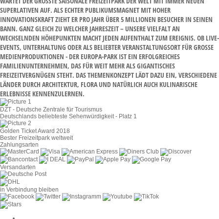
ARTET DER GRÖSSTE SAISONALE FREIZEITPARK DER WELT MIT IMMER NEUEN SU
PERLATIVEN AUF. ALS ECHTER PUBLIKUMSMAGNET MIT HOHER IN
NOVATIONSKRAFT ZIEHT ER PRO JAHR ÜBER 5 MILLIONEN BESUCHER IN SEINEN BA
NN. GANZ GLEICH ZU WELCHER JAHRESZEIT – UNSERE VIELFALT AN WE
CHSELNDEN HÖHEPUNKTEN MACHT JEDEN AUFENTHALT ZUM EREIGNIS. OB LIVE-EV
ENTS, UNTERHALTUNG ODER ALS BELIEBTER VERANSTALTUNGSORT FÜR GROSSE MED
IENPRODUKTIONEN - DER EUROPA-PARK IST EIN ERFOLGREICHES FAM
ILIENUNTERNEHMEN, DAS FÜR WEIT MEHR ALS GIGANTISCHES FRE
IZEITVERGNÜGEN STEHT. DAS THEMENKONZEPT LÄDT DAZU EIN, VERSCHIEDENE LÄN
DER DURCH ARCHITEKTUR, FLORA UND NATÜRLICH AUCH KULINARISCHE ERL
EBNISSE KENNENZULERNEN.
DZT - Deutsche Zentrale für Tourismus
Deutschlands beliebteste Sehenwürdigkeit - Platz 1
Golden Ticket Award 2018
Bester Freizeitpark weltweit
Zahlungsarten
Versandarten
in Verbindung bleiben
Cookie-Einstellungen