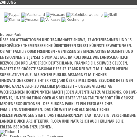
ZAHLUNG
Europa-Park
ÜBER 100 ATTRAKTIONEN UND TRAUMHAFTE SHOWS, 13 ACHTERBAHNEN UND 15
EUROPÄISCHE THEMENBEREICHE ÜBERTREFFEN SELBST KÜHNSTE ERWARTUNGEN.
OB MIT FAMILIE ODER FREUNDEN - GENIESSEN SIE EINZIGARTIGE MOMENTE UND E
NTSPANNEN SIE JENSEITS VOM ALLTAG. IM KULTURELL WIE LANDSCHAFTLICH R
EIZVOLLEN DREILÄNDERECK DEUTSCHLAND, FRANKREICH, SCHWEIZ GELEGEN, W
ARTET DER GRÖSSTE SAISONALE FREIZEITPARK DER WELT MIT IMMER NEUEN SU
PERLATIVEN AUF. ALS ECHTER PUBLIKUMSMAGNET MIT HOHER IN
NOVATIONSKRAFT ZIEHT ER PRO JAHR ÜBER 5 MILLIONEN BESUCHER IN SEINEN BA
NN. GANZ GLEICH ZU WELCHER JAHRESZEIT – UNSERE VIELFALT AN WE
CHSELNDEN HÖHEPUNKTEN MACHT JEDEN AUFENTHALT ZUM EREIGNIS. OB LIVE-EV
ENTS, UNTERHALTUNG ODER ALS BELIEBTER VERANSTALTUNGSORT FÜR GROSSE MED
IENPRODUKTIONEN - DER EUROPA-PARK IST EIN ERFOLGREICHES FAM
ILIENUNTERNEHMEN, DAS FÜR WEIT MEHR ALS GIGANTISCHES FRE
IZEITVERGNÜGEN STEHT. DAS THEMENKONZEPT LÄDT DAZU EIN, VERSCHIEDENE LÄN
DER DURCH ARCHITEKTUR, FLORA UND NATÜRLICH AUCH KULINARISCHE ERL
EBNISSE KENNENZULERNEN.
DZT - Deutsche Zentrale für Tourismus