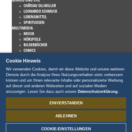
CHÂTEAU OLLWILLER
LEONARDO SCHMUCK
LEBENSMITTEL
SPIRITUOSEN
MULTIMEDIA
MUSIK
HÖRSPIELE
BILDERBÜCHER
COMICS
ROMANE
Cookie Hinweis
EUROPA-PARK BÜCHER
GAMES UND FILME
Wir verwenden Cookies, damit wir diese Website und unsere weiteren
KOLLEKTIONEN
Dienste durch die Analyse Ihres Nutzungsverhalten stets verbessern
EUROPA-PARK ATTRAKTIONEN
können und um Ihnen relevante Inhalte oder personalisierte Werbung
TRAUMATICA – FESTIVAL OF FEAR
auf dieser und anderen Webseiten und auf sozialen Medien
LIEBHABERSTÜCKE
anzuzeigen. Lesen Sie dazu auch unsere
Datenschutzerklärung.
EATRENALIN
TALENT ACADEMY
EINVERSTANDEN
JUNIOR CLUB
CHARAKTERE
ABLEHNEN
SNORRI
ED EUROMAUS
EDDA EUROMAUSI
COOKIE-EINSTELLUNGEN