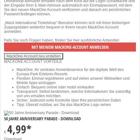
Onlineshop-Benutzer erhalten nach dem Klick auf die Login-Schaltfläche und
der Eingabe Ihrer E-Mail-Adresse automatisch ein Einmalpasswort, mit dem
Sie den neuen MackOne Account verifizieren und danach ein persönliches
Passwort festlegen können.
„Mack International Ticketshop“-Benutzer können sich mit ihren bisherigen
Zugangsdaten weiterhin bequem in Ihrem neuen MackOne Account
anmelden.
Falls Sie noch Fragen haben, finden Sie
hier
ausführliche Antworten
MACKONE ACCOUNT VORTEILE
MackOne: Ihr zentraler Anmeldeservice für die digitale Welt des
Europa-Park Erlebnis-Resorts
Flexibel: Einmal registrieren und auf vielen unserer Webseiten und
Mobile Apps einloggen
Einfach: Bequem online oder mobil einkaufen
Transparent: Selbst bestimmen, welche Informationen Sie zukünftig
von uns erhalten möchten
Sicher: Jederzeit volle Kontrolle über Ihre persönlichen Daten
Tipp: Überall nutzbar, wo Sie das MackOne Logo sehen
50 JAHRE ANNIVERSARY PARADE - DOWNLOAD
4,99*
€
Download