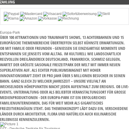
ZAHLUNG
Europa-Park
ÜBER 100 ATTRAKTIONEN UND TRAUMHAFTE SHOWS, 13 ACHTERBAHNEN UND 15
EUROPÄISCHE THEMENBEREICHE ÜBERTREFFEN SELBST KÜHNSTE ERWARTUNGEN.
OB MIT FAMILIE ODER FREUNDEN - GENIESSEN SIE EINZIGARTIGE MOMENTE UND E
NTSPANNEN SIE JENSEITS VOM ALLTAG. IM KULTURELL WIE LANDSCHAFTLICH R
EIZVOLLEN DREILÄNDERECK DEUTSCHLAND, FRANKREICH, SCHWEIZ GELEGEN, W
ARTET DER GRÖSSTE SAISONALE FREIZEITPARK DER WELT MIT IMMER NEUEN SU
PERLATIVEN AUF. ALS ECHTER PUBLIKUMSMAGNET MIT HOHER IN
NOVATIONSKRAFT ZIEHT ER PRO JAHR ÜBER 5 MILLIONEN BESUCHER IN SEINEN BA
NN. GANZ GLEICH ZU WELCHER JAHRESZEIT – UNSERE VIELFALT AN WE
CHSELNDEN HÖHEPUNKTEN MACHT JEDEN AUFENTHALT ZUM EREIGNIS. OB LIVE-EV
ENTS, UNTERHALTUNG ODER ALS BELIEBTER VERANSTALTUNGSORT FÜR GROSSE MED
IENPRODUKTIONEN - DER EUROPA-PARK IST EIN ERFOLGREICHES FAM
ILIENUNTERNEHMEN, DAS FÜR WEIT MEHR ALS GIGANTISCHES FRE
IZEITVERGNÜGEN STEHT. DAS THEMENKONZEPT LÄDT DAZU EIN, VERSCHIEDENE LÄN
DER DURCH ARCHITEKTUR, FLORA UND NATÜRLICH AUCH KULINARISCHE ERL
EBNISSE KENNENZULERNEN.
DZT - Deutsche Zentrale für Tourismus