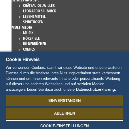
CHÂTEAU OLLWILLER
LEONARDO SCHMUCK
LEBENSMITTEL
SPIRITUOSEN
MULTIMEDIA
MUSIK
HÖRSPIELE
BILDERBÜCHER
COMICS
ROMANE
Cookie Hinweis
EUROPA-PARK BÜCHER
GAMES UND FILME
Wir verwenden Cookies, damit wir diese Website und unsere weiteren
KOLLEKTIONEN
Dienste durch die Analyse Ihres Nutzungsverhalten stets verbessern
EUROPA-PARK ATTRAKTIONEN
können und um Ihnen relevante Inhalte oder personalisierte Werbung
TRAUMATICA – FESTIVAL OF FEAR
auf dieser und anderen Webseiten und auf sozialen Medien
LIEBHABERSTÜCKE
anzuzeigen. Lesen Sie dazu auch unsere
Datenschutzerklärung.
EATRENALIN
TALENT ACADEMY
EINVERSTANDEN
JUNIOR CLUB
CHARAKTERE
ABLEHNEN
SNORRI
ED EUROMAUS
EDDA EUROMAUSI
COOKIE-EINSTELLUNGEN