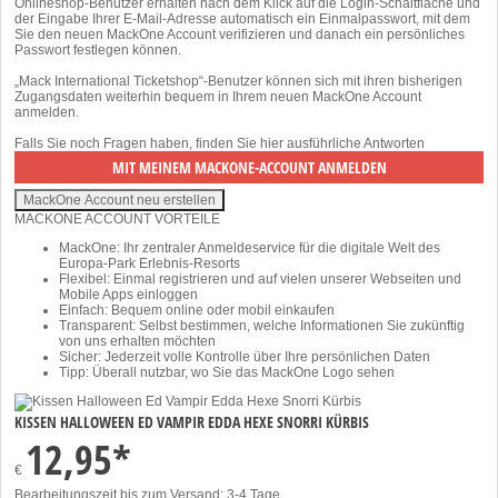
Onlineshop-Benutzer erhalten nach dem Klick auf die Login-Schaltfläche und
der Eingabe Ihrer E-Mail-Adresse automatisch ein Einmalpasswort, mit dem
Sie den neuen MackOne Account verifizieren und danach ein persönliches
Passwort festlegen können.
„Mack International Ticketshop“-Benutzer können sich mit ihren bisherigen
Zugangsdaten weiterhin bequem in Ihrem neuen MackOne Account
anmelden.
Falls Sie noch Fragen haben, finden Sie
hier
ausführliche Antworten
MACKONE ACCOUNT VORTEILE
MackOne: Ihr zentraler Anmeldeservice für die digitale Welt des
Europa-Park Erlebnis-Resorts
Flexibel: Einmal registrieren und auf vielen unserer Webseiten und
Mobile Apps einloggen
Einfach: Bequem online oder mobil einkaufen
Transparent: Selbst bestimmen, welche Informationen Sie zukünftig
von uns erhalten möchten
Sicher: Jederzeit volle Kontrolle über Ihre persönlichen Daten
Tipp: Überall nutzbar, wo Sie das MackOne Logo sehen
KISSEN HALLOWEEN ED VAMPIR EDDA HEXE SNORRI KÜRBIS
12,95*
€
Bearbeitungszeit bis zum Versand: 3-4 Tage