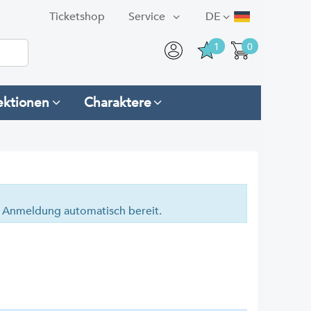
Ticketshop
Service
DE
1
0
ektionen
Charaktere
en Anmeldung automatisch bereit.