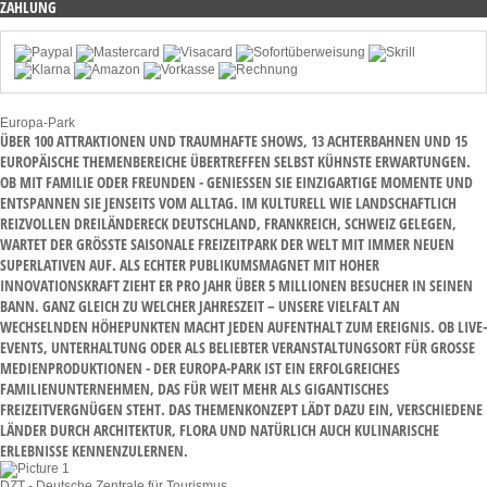
ZAHLUNG
Europa-Park
ÜBER 100 ATTRAKTIONEN UND TRAUMHAFTE SHOWS, 13 ACHTERBAHNEN UND 15
EUROPÄISCHE THEMENBEREICHE ÜBERTREFFEN SELBST KÜHNSTE ERWARTUNGEN.
OB MIT FAMILIE ODER FREUNDEN - GENIESSEN SIE EINZIGARTIGE MOMENTE UND E
NTSPANNEN SIE JENSEITS VOM ALLTAG. IM KULTURELL WIE LANDSCHAFTLICH R
EIZVOLLEN DREILÄNDERECK DEUTSCHLAND, FRANKREICH, SCHWEIZ GELEGEN, W
ARTET DER GRÖSSTE SAISONALE FREIZEITPARK DER WELT MIT IMMER NEUEN SU
PERLATIVEN AUF. ALS ECHTER PUBLIKUMSMAGNET MIT HOHER IN
NOVATIONSKRAFT ZIEHT ER PRO JAHR ÜBER 5 MILLIONEN BESUCHER IN SEINEN BA
NN. GANZ GLEICH ZU WELCHER JAHRESZEIT – UNSERE VIELFALT AN WE
CHSELNDEN HÖHEPUNKTEN MACHT JEDEN AUFENTHALT ZUM EREIGNIS. OB LIVE-EV
ENTS, UNTERHALTUNG ODER ALS BELIEBTER VERANSTALTUNGSORT FÜR GROSSE MED
IENPRODUKTIONEN - DER EUROPA-PARK IST EIN ERFOLGREICHES FAM
ILIENUNTERNEHMEN, DAS FÜR WEIT MEHR ALS GIGANTISCHES FRE
IZEITVERGNÜGEN STEHT. DAS THEMENKONZEPT LÄDT DAZU EIN, VERSCHIEDENE LÄN
DER DURCH ARCHITEKTUR, FLORA UND NATÜRLICH AUCH KULINARISCHE ERL
EBNISSE KENNENZULERNEN.
DZT - Deutsche Zentrale für Tourismus