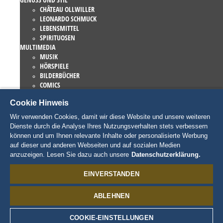
CHÂTEAU OLLWILLER
LEONARDO SCHMUCK
LEBENSMITTEL
SPIRITUOSEN
MULTIMEDIA
MUSIK
HÖRSPIELE
BILDERBÜCHER
COMICS
ROMANE
Cookie Hinweis
EUROPA-PARK BÜCHER
GAMES UND FILME
Wir verwenden Cookies, damit wir diese Website und unsere weiteren
KOLLEKTIONEN
Dienste durch die Analyse Ihres Nutzungsverhalten stets verbessern
EUROPA-PARK ATTRAKTIONEN
können und um Ihnen relevante Inhalte oder personalisierte Werbung
TRAUMATICA – FESTIVAL OF FEAR
auf dieser und anderen Webseiten und auf sozialen Medien
LIEBHABERSTÜCKE
anzuzeigen. Lesen Sie dazu auch unsere
Datenschutzerklärung.
EATRENALIN
TALENT ACADEMY
EINVERSTANDEN
JUNIOR CLUB
CHARAKTERE
ABLEHNEN
SNORRI
ED EUROMAUS
EDDA EUROMAUSI
COOKIE-EINSTELLUNGEN