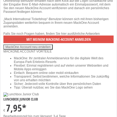
Onlineshop-Benutzer erhalten nach dem Klick auf die Login-Schaltfläche und
der Eingabe Ihrer E-Mail-Adresse automatisch ein Einmalpasswort, mit dem
Sie den neuen MackOne Account verifizieren und danach ein persönliches
Passwort festlegen können.
„Mack International Ticketshop“-Benutzer können sich mit ihren bisherigen
Zugangsdaten weiterhin bequem in Ihrem neuen MackOne Account
anmelden.
Falls Sie noch Fragen haben, finden Sie
hier
ausführliche Antworten
MACKONE ACCOUNT VORTEILE
MackOne: Ihr zentraler Anmeldeservice für die digitale Welt des
Europa-Park Erlebnis-Resorts
Flexibel: Einmal registrieren und auf vielen unserer Webseiten und
Mobile Apps einloggen
Einfach: Bequem online oder mobil einkaufen
Transparent: Selbst bestimmen, welche Informationen Sie zukünftig
von uns erhalten möchten
Sicher: Jederzeit volle Kontrolle über Ihre persönlichen Daten
Tipp: Überall nutzbar, wo Sie das MackOne Logo sehen
LUNCHBOX JUNIOR CLUB
7,95*
€
Bearbeitungszeit bis zum Versand: 3-4 Tage