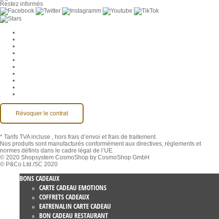
Restez informés
Paramètres des cookies
Entreprise
Jobs
CGV
Protection des données
Rétractation
Mentions légales
Contact
Compte MackOne
Accessibilité
Révoquer le contrat
* Tarifs TVA incluse
, hors frais d’envoi et frais de traitement.
Nos produits sont manufacturés conformément aux directives, règlements et
normes définis dans le cadre légal de l’UE.
© 2020 Shopsystem CosmoShop by CosmoShop GmbH
© P&Co.Ltd./SC 2020
BONS CADEAUX
CARTE CADEAU EMOTIONS
COFFRETS CADEAUX
EATRENALIN CARTE CADEAU
BON CADEAU RESTAURANT