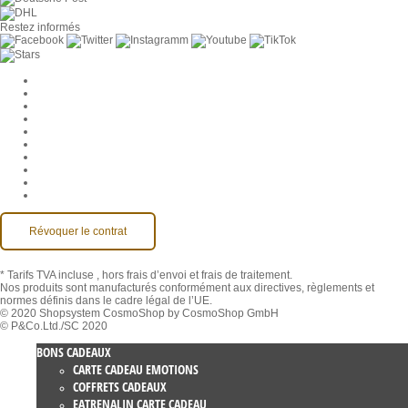
Restez informés
Paramètres des cookies
Entreprise
Jobs
CGV
Protection des données
Rétractation
Mentions légales
Contact
Compte MackOne
Accessibilité
Révoquer le contrat
* Tarifs TVA incluse
, hors frais d’envoi et frais de traitement.
Nos produits sont manufacturés conformément aux directives, règlements et
normes définis dans le cadre légal de l’UE.
© 2020 Shopsystem CosmoShop by CosmoShop GmbH
© P&Co.Ltd./SC 2020
BONS CADEAUX
CARTE CADEAU EMOTIONS
COFFRETS CADEAUX
EATRENALIN CARTE CADEAU