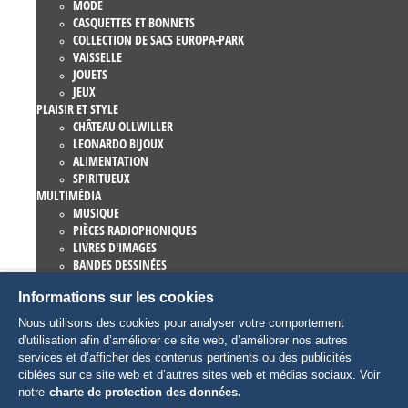
MODE
CASQUETTES ET BONNETS
COLLECTION DE SACS EUROPA-PARK
VAISSELLE
JOUETS
JEUX
PLAISIR ET STYLE
CHÂTEAU OLLWILLER
LEONARDO BIJOUX
ALIMENTATION
SPIRITUEUX
MULTIMÉDIA
MUSIQUE
PIÈCES RADIOPHONIQUES
LIVRES D'IMAGES
BANDES DESSINÉES
ROMANS
Informations sur les cookies
EUROPA-PARK LIVRES
JEUX ET FILMS
Nous utilisons des cookies pour analyser votre comportement
COLLECTIONS
d'utilisation afin d’améliorer ce site web, d’améliorer nos autres
EUROPA-PARK ATTRACTIONS
services et d’afficher des contenus pertinents ou des publicités
TRAUMATICA – FESTIVAL OF FEAR
ciblées sur ce site web et d’autres sites web et médias sociaux. Voir
ARTICLES COLLECTORS
notre
charte de protection des données.
EATRENALIN