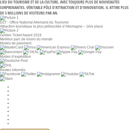
LIEU DU TOURISME ET DE LA CULTURE, AVEC TOUJOURS PLUS DE NOUVEAUTÉS
SURPRENANTES. VÉRITABLE PÔLE D'ATTRACTION ET D'INNOVATION, IL ATTIRE PLUS
DE 5 MILLIONS DE VISITEURS PAR AN.
DZT - Office National Allemand du Tourisme
Attraction touristique la plus plébiscitée d’Allemagne – 1ère place
Golden Ticket Award 2018
Meilleur parc de loisirs du monde
Modes de paiement
Modes d’expédition
Restez informés
Paramètres des cookies
Entreprise
Jobs
CGV
Protection des données
Rétractation
Mentions légales
Contact
Compte MackOne
Accessibilité