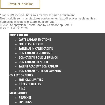
Révoquer le contrat
* Tarifs TVA incluse
, hors frais d’envoi et frais de traitement.
Nos produits sont manufacturés conformément aux directives, règlements et
normes définis dans le cadre légal de l’UE.
© 2020 Shopsystem CosmoShop by CosmoShop GmbH
© P&Co.Ltd./SC 2020
BONS CADEAUX
CARTE CADEAU EMOTIONS
COFFRETS CADEAUX
EATRENALIN CARTE CADEAU
BON CADEAU RESTAURANT
BON-CADEAU POUR LE BRUNCH
BON CADEAU BIEN-ÊTRE
TALENT ACADEMY BON CADEAU
BON CADEAU HÔTEL OU CAMPING
COLLECTIONNEURS
EDITIONS LIMITÉES
PIÈCES ET BILLETS
PINS
MERCHANDISE
PELUCHES
CUSHIONS