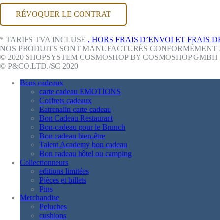
RÉVOQUER LE CONTRAT
* TARIFS TVA INCLUSE
, HORS FRAIS D’ENVOI ET FRAIS 
NOS PRODUITS SONT MANUFACTURÉS CONFORMÉMENT AU
© 2020 SHOPSYSTEM COSMOSHOP BY COSMOSHOP GMBH
© P&CO.LTD./SC 2020
Bons cadeaux
carte cadeau EMOTIONS
Coffrets cadeaux
Eatrenalin carte cadeau
Bon Cadeau Restaurant
Bon-cadeau pour le Brunch
Bon cadeau bien-être
Talent Academy bon cadeau
Bon cadeau hôtel ou camping
Collectionneurs
editions limitées
Pièces et billets
Pins
Merchandise
Peluches
cushions