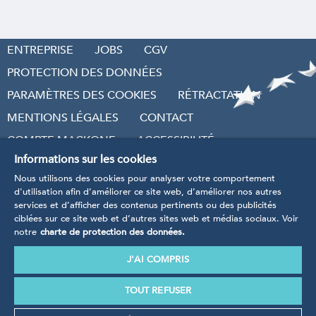
ENTREPRISE
JOBS
CGV
PROTECTION DES DONNÉES
PARAMÈTRES DES COOKIES
RÉTRACTATION
MENTIONS LÉGALES
CONTACT
COMPTE MACKONE
ACCESSIBILITÉ
Informations sur les cookies
RÉVOQUER LE CONTRAT
Nous utilisons des cookies pour analyser votre comportement
d'utilisation afin d’améliorer ce site web, d’améliorer nos autres
services et d’afficher des contenus pertinents ou des publicités
ciblées sur ce site web et d’autres sites web et médias sociaux. Voir
notre
charte de protection des données.
* Tarifs TVA incluse
, hors frais d’envoi et frais de
traitement.
J'AI COMPRIS
Nos produits sont manufacturés conformément aux
directives, règlements et normes définis dans le cadre
TOUT REFUSER
légal de l’UE.