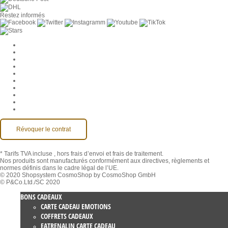
Restez informés
Paramètres des cookies
Entreprise
Jobs
CGV
Protection des données
Rétractation
Mentions légales
Contact
Compte MackOne
Accessibilité
Révoquer le contrat
* Tarifs TVA incluse
, hors frais d’envoi et frais de traitement.
Nos produits sont manufacturés conformément aux directives, règlements et
normes définis dans le cadre légal de l’UE.
© 2020 Shopsystem CosmoShop by CosmoShop GmbH
© P&Co.Ltd./SC 2020
BONS CADEAUX
CARTE CADEAU EMOTIONS
COFFRETS CADEAUX
EATRENALIN CARTE CADEAU