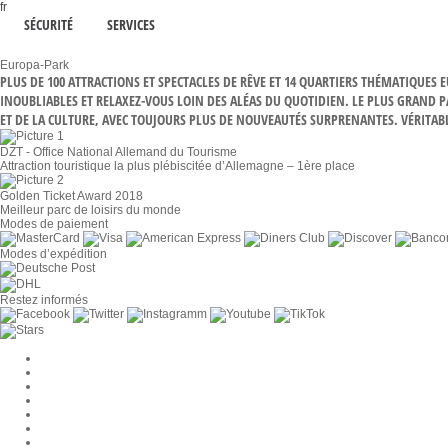
fr
SÉCURITÉ
SERVICES
Europa-Park
PLUS DE 100 ATTRACTIONS ET SPECTACLES DE RÊVE ET 14 QUARTIERS THÉMATIQUES
INOUBLIABLES ET RELAXEZ-VOUS LOIN DES ALÉAS DU QUOTIDIEN. LE PLUS GRAND 
ET DE LA CULTURE, AVEC TOUJOURS PLUS DE NOUVEAUTÉS SURPRENANTES. VÉRITABLE
DZT - Office National Allemand du Tourisme
Attraction touristique la plus plébiscitée d’Allemagne – 1ère place
Golden Ticket Award 2018
Meilleur parc de loisirs du monde
Modes de paiement
Modes d’expédition
Restez informés
Paramètres des cookies
Entreprise
Jobs
CGV
Protection des données
Rétractation
Mentions légales