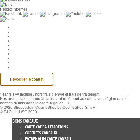
Restez informés
Paramètres des cookies
Entreprise
Jobs
CGV
Protection des données
Rétractation
Mentions légales
Contact
Compte MackOne
Accessibilité
Révoquer le contrat
* Tarifs TVA incluse
, hors frais d’envoi et frais de traitement.
Nos produits sont manufacturés conformément aux directives, règlements et
normes définis dans le cadre légal de l’UE.
© 2020 Shopsystem CosmoShop by CosmoShop GmbH
© P&Co.Ltd./SC 2020
BONS CADEAUX
CARTE CADEAU EMOTIONS
COFFRETS CADEAUX
EATRENALIN CARTE CADEAU