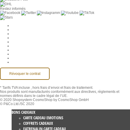
Restez informés
Paramètres des cookies
Entreprise
Jobs
CGV
Protection des données
Rétractation
Mentions légales
Contact
Compte MackOne
Accessibilité
Révoquer le contrat
* Tarifs TVA incluse
, hors frais d’envoi et frais de traitement.
Nos produits sont manufacturés conformément aux directives, règlements et
normes définis dans le cadre légal de l’UE.
© 2020 Shopsystem CosmoShop by CosmoShop GmbH
© P&Co.Ltd./SC 2020
BONS CADEAUX
CARTE CADEAU EMOTIONS
COFFRETS CADEAUX
EATRENALIN CARTE CADEAU