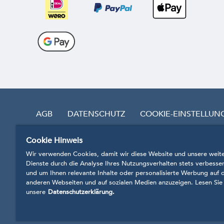
AGB
DATENSCHUTZ
COOKIE-EINSTELLUN
Cookie Hinweis
VERTRAG WIDERRUFEN
Wir verwenden Cookies, damit wir diese Website und unsere weit
Dienste durch die Analyse Ihres Nutzungsverhalten stets verbesse
und um Ihnen relevante Inhalte oder personalisierte Werbung auf 
anderen Webseiten und auf sozialen Medien anzuzeigen. Lesen Sie
* Preise inkl. MwSt.
zzgl. Bearbeitungs- und Versand
unsere
Datenschutzerklärung.
Unsere Produkte werden anhand der Richtlinien, V
© 2020 Shopsystem CosmoShop by CosmoShop 