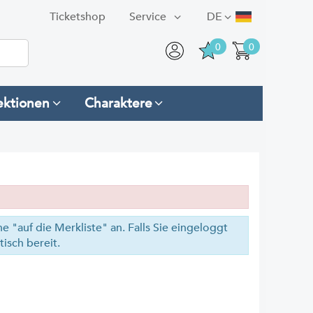
Ticketshop
Service
DE
0
0
ektionen
Charaktere
he "auf die Merkliste" an. Falls Sie eingeloggt
isch bereit.