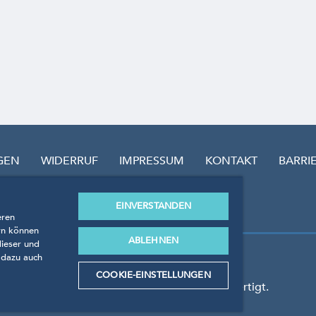
GEN
WIDERRUF
IMPRESSUM
KONTAKT
BARRI
EINVERSTANDEN
eren
rn können
ABLEHNEN
dieser und
 dazu auch
kosten.
COOKIE-EINSTELLUNGEN
erordnungen und Normen nach EU-Recht angefertigt.
GmbH