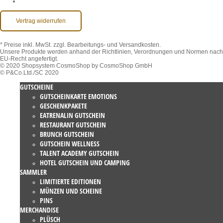
Barrierefreiheit
Vertrag widerrufen
* Preise inkl. MwSt.
zzgl. Bearbeitungs- und Versandkosten.
Unsere Produkte werden anhand der Richtlinien, Verordnungen und Normen nach
EU-Recht angefertigt.
© 2020 Shopsystem CosmoShop by CosmoShop GmbH
© P&Co.Ltd./SC 2020
GUTSCHEINE
GUTSCHEINKARTE EMOTIONS
GESCHENKPAKETE
EATRENALIN GUTSCHEIN
RESTAURANT GUTSCHEIN
BRUNCH GUTSCHEIN
GUTSCHEIN WELLNESS
TALENT ACADEMY GUTSCHEIN
HOTEL GUTSCHEIN UND CAMPING
SAMMLER
LIMITIERTE EDITIONEN
MÜNZEN UND SCHEINE
PINS
MERCHANDISE
PLÜSCH