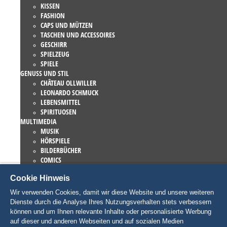
KISSEN
FASHION
CAPS UND MÜTZEN
TASCHEN UND ACCESSOIRES
GESCHIRR
SPIELZEUG
SPIELE
GENUSS UND STIL
CHÂTEAU OLLWILLER
LEONARDO SCHMUCK
LEBENSMITTEL
SPIRITUOSEN
MULTIMEDIA
MUSIK
HÖRSPIELE
BILDERBÜCHER
COMICS
ROMANE
Cookie Hinweis
EUROPA-PARK BÜCHER
GAMES UND FILME
Wir verwenden Cookies, damit wir diese Website und unsere weiteren
KOLLEKTIONEN
Dienste durch die Analyse Ihres Nutzungsverhalten stets verbessern
EUROPA-PARK ATTRAKTIONEN
können und um Ihnen relevante Inhalte oder personalisierte Werbung
TRAUMATICA – FESTIVAL OF FEAR
auf dieser und anderen Webseiten und auf sozialen Medien