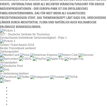
ENTS, UNTERHALTUNG ODER ALS BELIEBTER VERANSTALTUNGSORT FÜR GROSSE MED
IENPRODUKTIONEN - DER EUROPA-PARK IST EIN ERFOLGREICHES FAM
ILIENUNTERNEHMEN, DAS FÜR WEIT MEHR ALS GIGANTISCHES FRE
IZEITVERGNÜGEN STEHT. DAS THEMENKONZEPT LÄDT DAZU EIN, VERSCHIEDENE LÄN
DER DURCH ARCHITEKTUR, FLORA UND NATÜRLICH AUCH KULINARISCHE ERL
EBNISSE KENNENZULERNEN.
DZT - Deutsche Zentrale für Tourismus
Deutschlands beliebteste Sehenwürdigkeit - Platz 1
Golden Ticket Award 2018
Bester Freizeitpark weltweit
Zahlungsarten
Versandarten
in Verbindung bleiben
Cookie-Einstellungen
AGB
Datenschutz
Widerruf
Impressum
Kontakt