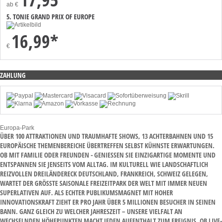
ab
€
5. TONIE GRAND PRIX OF EUROPE
16,99*
€
ZAHLUNG
Europa-Park
ÜBER 100 ATTRAKTIONEN UND TRAUMHAFTE SHOWS, 13 ACHTERBAHNEN UND 15
EUROPÄISCHE THEMENBEREICHE ÜBERTREFFEN SELBST KÜHNSTE ERWARTUNGEN.
OB MIT FAMILIE ODER FREUNDEN - GENIESSEN SIE EINZIGARTIGE MOMENTE UND E
NTSPANNEN SIE JENSEITS VOM ALLTAG. IM KULTURELL WIE LANDSCHAFTLICH R
EIZVOLLEN DREILÄNDERECK DEUTSCHLAND, FRANKREICH, SCHWEIZ GELEGEN, W
ARTET DER GRÖSSTE SAISONALE FREIZEITPARK DER WELT MIT IMMER NEUEN SU
PERLATIVEN AUF. ALS ECHTER PUBLIKUMSMAGNET MIT HOHER IN
NOVATIONSKRAFT ZIEHT ER PRO JAHR ÜBER 5 MILLIONEN BESUCHER IN SEINEN BA
NN. GANZ GLEICH ZU WELCHER JAHRESZEIT – UNSERE VIELFALT AN WE
CHSELNDEN HÖHEPUNKTEN MACHT JEDEN AUFENTHALT ZUM EREIGNIS. OB LIVE-EV