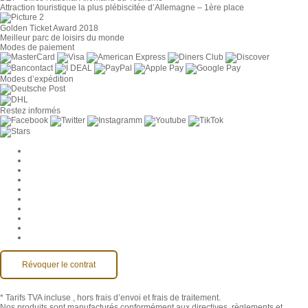
Attraction touristique la plus plébiscitée d’Allemagne – 1ère place
Golden Ticket Award 2018
Meilleur parc de loisirs du monde
Modes de paiement
Modes d’expédition
Restez informés
Paramètres des cookies
Entreprise
Jobs
CGV
Protection des données
Rétractation
Mentions légales
Contact
Compte MackOne
Accessibilité
Révoquer le contrat
* Tarifs TVA incluse
, hors frais d’envoi et frais de traitement.
Nos produits sont manufacturés conformément aux directives, règlements et