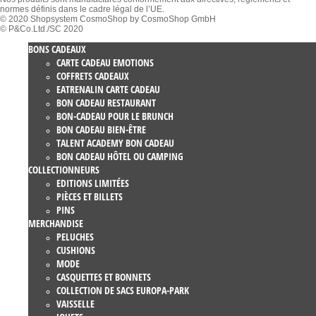
normes définis dans le cadre légal de l’UE.
© 2020 Shopsystem CosmoShop by CosmoShop GmbH
© P&Co.Ltd./SC 2020
BONS CADEAUX
CARTE CADEAU EMOTIONS
COFFRETS CADEAUX
EATRENALIN CARTE CADEAU
BON CADEAU RESTAURANT
BON-CADEAU POUR LE BRUNCH
BON CADEAU BIEN-ÊTRE
TALENT ACADEMY BON CADEAU
BON CADEAU HÔTEL OU CAMPING
COLLECTIONNEURS
EDITIONS LIMITÉES
PIÈCES ET BILLETS
PINS
MERCHANDISE
PELUCHES
CUSHIONS
MODE
CASQUETTES ET BONNETS
COLLECTION DE SACS EUROPA-PARK
VAISSELLE