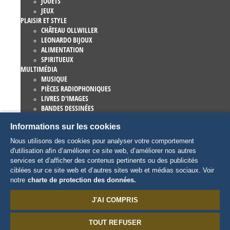
JOUETS
JEUX
PLAISIR ET STYLE
CHÂTEAU OLLWILLER
LEONARDO BIJOUX
ALIMENTATION
SPIRITUEUX
MULTIMÉDIA
MUSIQUE
PIÈCES RADIOPHONIQUES
LIVRES D'IMAGES
BANDES DESSINÉES
ROMANS
Informations sur les cookies
EUROPA-PARK LIVRES
JEUX ET FILMS
Nous utilisons des cookies pour analyser votre comportement
COLLECTIONS
d'utilisation afin d’améliorer ce site web, d’améliorer nos autres
EUROPA-PARK ATTRACTIONS
services et d’afficher des contenus pertinents ou des publicités
TRAUMATICA – FESTIVAL OF FEAR
ciblées sur ce site web et d’autres sites web et médias sociaux. Voir
ARTICLES COLLECTORS
notre
charte de protection des données.
EATRENALIN
TALENT ACADEMY
J'AI COMPRIS
JUNIOR CLUB
CHARACTERS
TOUT REFUSER
SNORRI