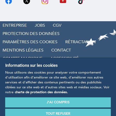
ENTREPRISE
JOBS
CGV
PROTECTION DES DONNÉES
PARAMÈTRES DES COOKIES
RÉTRACTATION
MENTIONS LÉGALES
CONTACT
COMPTE MACKONE
ACCESSIBILITÉ
Informations sur les cookies
RÉVOQUER LE CONTRAT
Nous utilisons des cookies pour analyser votre comportement
d'utilisation afin d’améliorer ce site web, d’améliorer nos autres
services et d’afficher des contenus pertinents ou des publicités
ciblées sur ce site web et d’autres sites web et médias sociaux. Voir
notre
charte de protection des données.
* Tarifs TVA incluse
, hors frais d’envoi et frais de
traitement.
J'AI COMPRIS
Nos produits sont manufacturés conformément aux
directives, règlements et normes définis dans le cadre
TOUT REFUSER