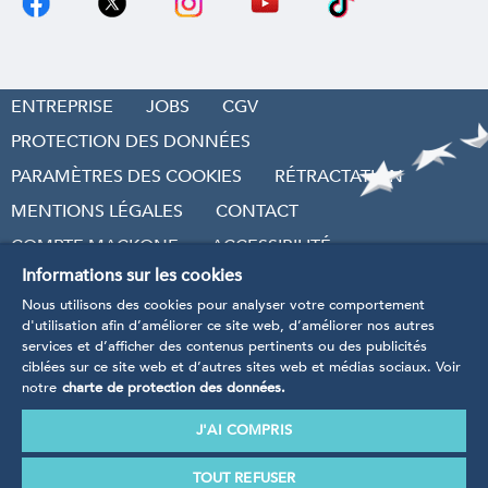
ENTREPRISE
JOBS
CGV
PROTECTION DES DONNÉES
PARAMÈTRES DES COOKIES
RÉTRACTATION
MENTIONS LÉGALES
CONTACT
COMPTE MACKONE
ACCESSIBILITÉ
Informations sur les cookies
RÉVOQUER LE CONTRAT
Nous utilisons des cookies pour analyser votre comportement
d'utilisation afin d’améliorer ce site web, d’améliorer nos autres
services et d’afficher des contenus pertinents ou des publicités
ciblées sur ce site web et d’autres sites web et médias sociaux. Voir
notre
charte de protection des données.
* Tarifs TVA incluse
, hors frais d’envoi et frais de
traitement.
J'AI COMPRIS
Nos produits sont manufacturés conformément aux
directives, règlements et normes définis dans le cadre
TOUT REFUSER