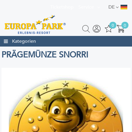
Ticketshop
Service
DE
0
0
Kategorien
PRÄGEMÜNZE SNORRI