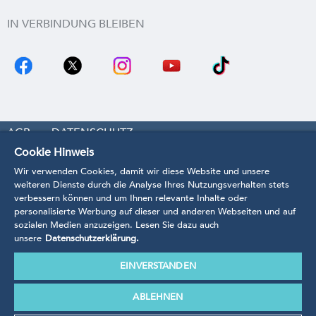
IN VERBINDUNG BLEIBEN
AGB
DATENSCHUTZ
Cookie Hinweis
COOKIE-EINSTELLUNGEN
WIDERRUF
Wir verwenden Cookies, damit wir diese Website und unsere
IMPRESSUM
KONTAKT
BARRIEREFREIHEIT
weiteren Dienste durch die Analyse Ihres Nutzungsverhalten stets
verbessern können und um Ihnen relevante Inhalte oder
VERTRAG WIDERRUFEN
personalisierte Werbung auf dieser und anderen Webseiten und auf
sozialen Medien anzuzeigen. Lesen Sie dazu auch
unsere
Datenschutzerklärung.
EINVERSTANDEN
* Preise inkl. MwSt.
zzgl. Bearbeitungs- und Versandkosten.
Unsere Produkte werden anhand der Richtlinien,
ABLEHNEN
Verordnungen und Normen nach EU-Recht angefertigt.