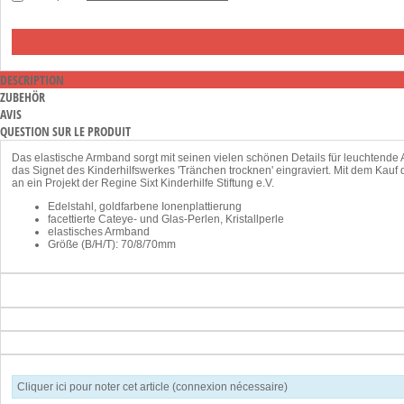
DESCRIPTION
ZUBEHÖR
AVIS
QUESTION SUR LE PRODUIT
Das elastische Armband sorgt mit seinen vielen schönen Details für leuchtend
das Signet des Kinderhilfswerkes 'Tränchen trocknen' eingraviert. Mit dem Ka
an ein Projekt der Regine Sixt Kinderhilfe Stiftung e.V.
Edelstahl, goldfarbene Ionenplattierung
facettierte Cateye- und Glas-Perlen, Kristallperle
elastisches Armband
Größe (B/H/T): 70/8/70mm
Cliquer ici pour noter cet article (connexion nécessaire)