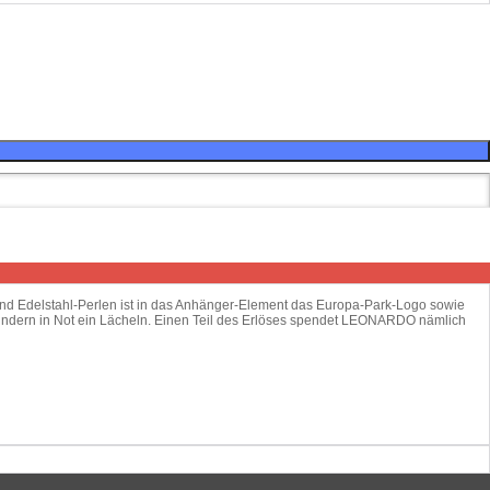
 und Edelstahl-Perlen ist in das Anhänger-Element das Europa-Park-Logo sowie
 Kindern in Not ein Lächeln. Einen Teil des Erlöses spendet LEONARDO nämlich