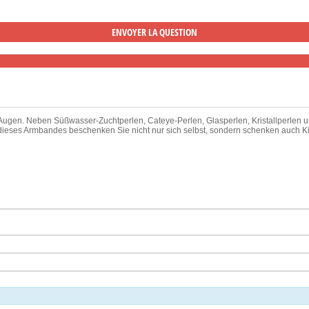
e Augen. Neben Süßwasser-Zuchtperlen, Cateye-Perlen, Glasperlen, Kristallperlen
uf dieses Armbandes beschenken Sie nicht nur sich selbst, sondern schenken auch