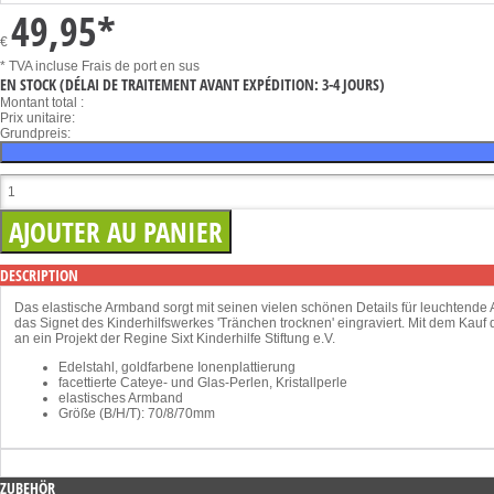
49,95
*
€
* TVA incluse
Frais de port en sus
EN STOCK
(DÉLAI DE TRAITEMENT AVANT EXPÉDITION: 3-4 JOURS)
Montant total :
Prix unitaire:
Grundpreis:
DESCRIPTION
Das elastische Armband sorgt mit seinen vielen schönen Details für leuchtend
das Signet des Kinderhilfswerkes 'Tränchen trocknen' eingraviert. Mit dem Ka
an ein Projekt der Regine Sixt Kinderhilfe Stiftung e.V.
Edelstahl, goldfarbene Ionenplattierung
facettierte Cateye- und Glas-Perlen, Kristallperle
elastisches Armband
Größe (B/H/T): 70/8/70mm
ZUBEHÖR