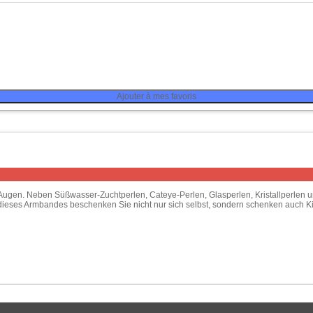
Ajouter à mes favoris
e Augen. Neben Süßwasser-Zuchtperlen, Cateye-Perlen, Glasperlen, Kristallperlen
uf dieses Armbandes beschenken Sie nicht nur sich selbst, sondern schenken auch