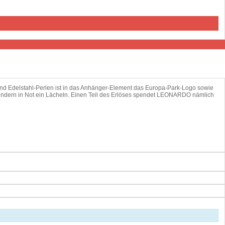
 und Edelstahl-Perlen ist in das Anhänger-Element das Europa-Park-Logo sowie
 Kindern in Not ein Lächeln. Einen Teil des Erlöses spendet LEONARDO nämlich