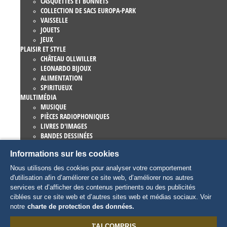
CASQUETTES ET BONNETS
COLLECTION DE SACS EUROPA-PARK
VAISSELLE
JOUETS
JEUX
PLAISIR ET STYLE
CHÂTEAU OLLWILLER
LEONARDO BIJOUX
ALIMENTATION
SPIRITUEUX
MULTIMÉDIA
MUSIQUE
PIÈCES RADIOPHONIQUES
LIVRES D'IMAGES
BANDES DESSINÉES
ROMANS
Informations sur les cookies
EUROPA-PARK LIVRES
JEUX ET FILMS
Nous utilisons des cookies pour analyser votre comportement
COLLECTIONS
d'utilisation afin d’améliorer ce site web, d’améliorer nos autres
EUROPA-PARK ATTRACTIONS
services et d’afficher des contenus pertinents ou des publicités
TRAUMATICA – FESTIVAL OF FEAR
ciblées sur ce site web et d’autres sites web et médias sociaux. Voir
ARTICLES COLLECTORS
notre
charte de protection des données.
EATRENALIN
TALENT ACADEMY
J'AI COMPRIS