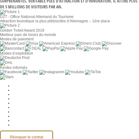
SURPRENANTES. VÉRITABLE PÔLE D'ATTRACTION ET D'INNOVATION, IL ATTIRE PLUS
DE 5 MILLIONS DE VISITEURS PAR AN.
DZT - Office National Allemand du Tourisme
Attraction touristique la plus plébiscitée d’Allemagne – 1ère place
Golden Ticket Award 2018
Meilleur parc de loisirs du monde
Modes de paiement
Modes d’expédition
Restez informés
Paramètres des cookies
Entreprise
Jobs
CGV
Protection des données
Rétractation
Mentions légales
Contact
Compte MackOne
Accessibilité
Révoquer le contrat