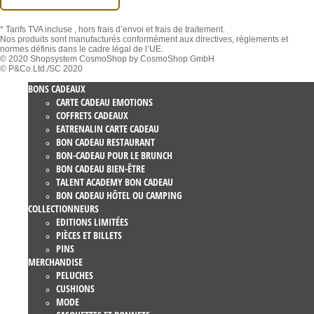
* Tarifs TVA incluse
, hors frais d’envoi et frais de traitement.
Nos produits sont manufacturés conformément aux directives, règlements et
normes définis dans le cadre légal de l’UE.
© 2020 Shopsystem CosmoShop by CosmoShop GmbH
© P&Co.Ltd./SC 2020
BONS CADEAUX
CARTE CADEAU EMOTIONS
COFFRETS CADEAUX
EATRENALIN CARTE CADEAU
BON CADEAU RESTAURANT
BON-CADEAU POUR LE BRUNCH
BON CADEAU BIEN-ÊTRE
TALENT ACADEMY BON CADEAU
BON CADEAU HÔTEL OU CAMPING
COLLECTIONNEURS
EDITIONS LIMITÉES
PIÈCES ET BILLETS
PINS
MERCHANDISE
PELUCHES
CUSHIONS
MODE