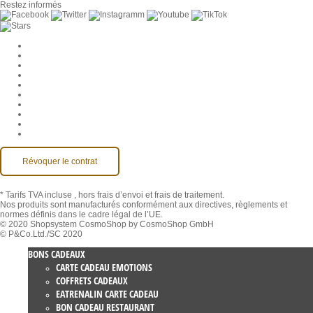
Restez informés
Paramètres des cookies
Entreprise
Jobs
CGV
Protection des données
Rétractation
Mentions légales
Contact
Compte MackOne
Accessibilité
Révoquer le contrat
* Tarifs TVA incluse
, hors frais d’envoi et frais de traitement.
Nos produits sont manufacturés conformément aux directives, règlements et
normes définis dans le cadre légal de l’UE.
© 2020 Shopsystem CosmoShop by CosmoShop GmbH
© P&Co.Ltd./SC 2020
BONS CADEAUX
CARTE CADEAU EMOTIONS
COFFRETS CADEAUX
EATRENALIN CARTE CADEAU
BON CADEAU RESTAURANT