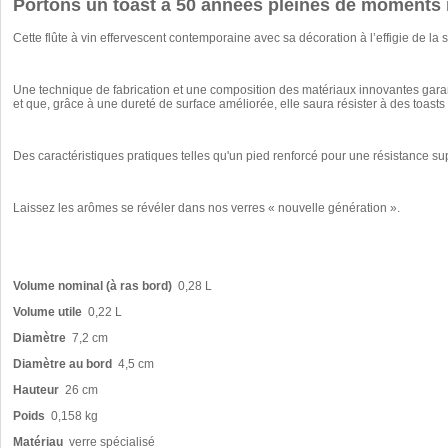
Portons un toast à 50 années pleines de moments
Cette flûte à vin effervescent contemporaine avec sa décoration à l’effigie de l
Une technique de fabrication et une composition des matériaux innovantes garan
et que, grâce à une dureté de surface améliorée, elle saura résister à des toast
Des caractéristiques pratiques telles qu'un pied renforcé pour une résistance su
Laissez les arômes se révéler dans nos verres « nouvelle génération ».
Volume nominal (à ras bord)
0,28 L
Volume utile
0,22 L
Diamètre
7,2 cm
Diamètre au bord
4,5 cm
Hauteur
26 cm
Poids
0,158 kg
Matériau
verre spécialisé