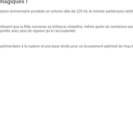
 magiques !
a saison anniversaire possède un volume utile de 220 ml, le volume parfait pour célé
tissent que la flûte conserve sa brillance cristalline, même après de nombreux la
s portée avec plus de vigueur qu’à l’accoutumée.
pplémentaire à la rupture et une base droite pour un écoulement optimisé de l'eau f