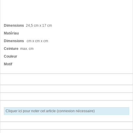
Dimensions
24,5 cm x 17 cm
Matériau
Dimensions
cm x cm x cm
Ceinture
max. cm
Couleur
Motif
Cliquer ici pour noter cet article (connexion nécessaire)