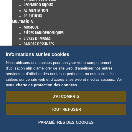
LEONARDO BIJOUX
ALIMENTATION
SPIRITUEUX
MULTIMÉDIA
MUSIQUE
PIÈCES RADIOPHONIQUES
LIVRES D'IMAGES
BANDES DESSINÉES
ROMANS
Informations sur les cookies
EUROPA-PARK LIVRES
JEUX ET FILMS
Nous utilisons des cookies pour analyser votre comportement
COLLECTIONS
d'utilisation afin d’améliorer ce site web, d’améliorer nos autres
EUROPA-PARK ATTRACTIONS
services et d’afficher des contenus pertinents ou des publicités
TRAUMATICA – FESTIVAL OF FEAR
ciblées sur ce site web et d’autres sites web et médias sociaux. Voir
ARTICLES COLLECTORS
notre
charte de protection des données.
EATRENALIN
TALENT ACADEMY
J'AI COMPRIS
JUNIOR CLUB
CHARACTERS
TOUT REFUSER
SNORRI
ED EUROMAUS
EDDA EUROMAUSI
PARAMÈTRES DES COOKIES
MADAME FREUDENREICH