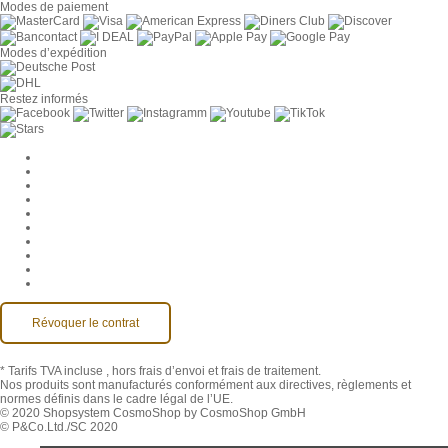
Modes de paiement
Modes d’expédition
Restez informés
Paramètres des cookies
Entreprise
Jobs
CGV
Protection des données
Rétractation
Mentions légales
Contact
Compte MackOne
Accessibilité
Révoquer le contrat
* Tarifs TVA incluse
, hors frais d’envoi et frais de traitement.
Nos produits sont manufacturés conformément aux directives, règlements et
normes définis dans le cadre légal de l’UE.
© 2020 Shopsystem CosmoShop by CosmoShop GmbH
© P&Co.Ltd./SC 2020