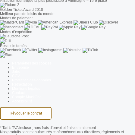
Attraction touristique la plus plébiscitée d’Allemagne – 1ère place
Golden Ticket Award 2018
Meilleur parc de loisirs du monde
Modes de paiement
Modes d’expédition
Restez informés
Paramètres des cookies
Entreprise
Jobs
CGV
Protection des données
Rétractation
Mentions légales
Contact
Compte MackOne
Accessibilité
Révoquer le contrat
* Tarifs TVA incluse
, hors frais d’envoi et frais de traitement.
Nos produits sont manufacturés conformément aux directives, règlements et