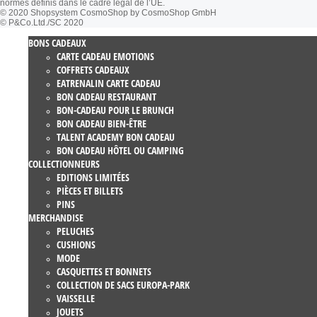
normes définis dans le cadre légal de l’UE.
© 2020 Shopsystem CosmoShop by CosmoShop GmbH
© P&Co.Ltd./SC 2020
BONS CADEAUX
CARTE CADEAU EMOTIONS
COFFRETS CADEAUX
EATRENALIN CARTE CADEAU
BON CADEAU RESTAURANT
BON-CADEAU POUR LE BRUNCH
BON CADEAU BIEN-ÊTRE
TALENT ACADEMY BON CADEAU
BON CADEAU HÔTEL OU CAMPING
COLLECTIONNEURS
EDITIONS LIMITÉES
PIÈCES ET BILLETS
PINS
MERCHANDISE
PELUCHES
CUSHIONS
MODE
CASQUETTES ET BONNETS
COLLECTION DE SACS EUROPA-PARK
VAISSELLE
JOUETS