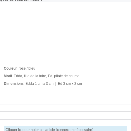
Couleur
rosé / bleu
Motif
Edda, fille de la foire, Ed, pilote de course
Dimensions
Edda 1 cm x 3 cm | Ed 3 cm x 2 cm
Cliquer ici pour noter cet article (connexion nécessaire)