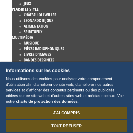
JEUX
PLAISIR ET STYLE
CHÂTEAU OLLWILLER
LEONARDO BIJOUX
ALIMENTATION
SPIRITUEUX
MULTIMÉDIA
MUSIQUE
PIÈCES RADIOPHONIQUES
LIVRES D'IMAGES
BANDES DESSINÉES
ROMANS
Informations sur les cookies
EUROPA-PARK LIVRES
JEUX ET FILMS
Nous utilisons des cookies pour analyser votre comportement
COLLECTIONS
d'utilisation afin d’améliorer ce site web, d’améliorer nos autres
EUROPA-PARK ATTRACTIONS
services et d’afficher des contenus pertinents ou des publicités
TRAUMATICA – FESTIVAL OF FEAR
ciblées sur ce site web et d’autres sites web et médias sociaux. Voir
ARTICLES COLLECTORS
notre
charte de protection des données.
EATRENALIN
TALENT ACADEMY
J'AI COMPRIS
JUNIOR CLUB
CHARACTERS
TOUT REFUSER
SNORRI