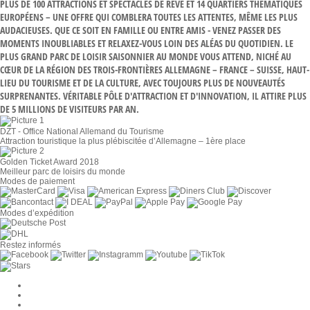
PLUS DE 100 ATTRACTIONS ET SPECTACLES DE RÊVE ET 14 QUARTIERS THÉMATIQUES
EUROPÉENS – UNE OFFRE QUI COMBLERA TOUTES LES ATTENTES, MÊME LES PLUS
AUDACIEUSES. QUE CE SOIT EN FAMILLE OU ENTRE AMIS - VENEZ PASSER DES
MOMENTS INOUBLIABLES ET RELAXEZ-VOUS LOIN DES ALÉAS DU QUOTIDIEN. LE
PLUS GRAND PARC DE LOISIR SAISONNIER AU MONDE VOUS ATTEND, NICHÉ AU
CŒUR DE LA RÉGION DES TROIS-FRONTIÈRES ALLEMAGNE – FRANCE – SUISSE, HAUT-
LIEU DU TOURISME ET DE LA CULTURE, AVEC TOUJOURS PLUS DE NOUVEAUTÉS
SURPRENANTES. VÉRITABLE PÔLE D'ATTRACTION ET D'INNOVATION, IL ATTIRE PLUS
DE 5 MILLIONS DE VISITEURS PAR AN.
DZT - Office National Allemand du Tourisme
Attraction touristique la plus plébiscitée d’Allemagne – 1ère place
Golden Ticket Award 2018
Meilleur parc de loisirs du monde
Modes de paiement
Modes d’expédition
Restez informés
Paramètres des cookies
Entreprise
Jobs