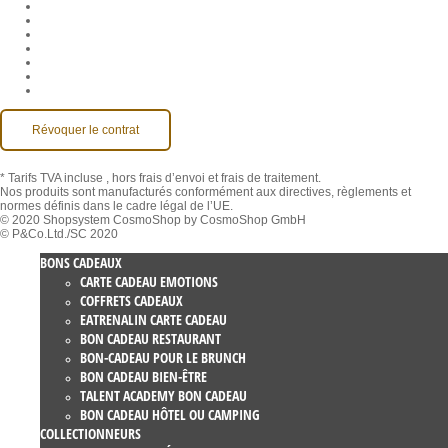
CGV
Protection des données
Rétractation
Mentions légales
Contact
Compte MackOne
Accessibilité
Révoquer le contrat
* Tarifs TVA incluse
, hors frais d’envoi et frais de traitement.
Nos produits sont manufacturés conformément aux directives, règlements et
normes définis dans le cadre légal de l’UE.
© 2020 Shopsystem CosmoShop by CosmoShop GmbH
© P&Co.Ltd./SC 2020
BONS CADEAUX
CARTE CADEAU EMOTIONS
COFFRETS CADEAUX
EATRENALIN CARTE CADEAU
BON CADEAU RESTAURANT
BON-CADEAU POUR LE BRUNCH
BON CADEAU BIEN-ÊTRE
TALENT ACADEMY BON CADEAU
BON CADEAU HÔTEL OU CAMPING
COLLECTIONNEURS