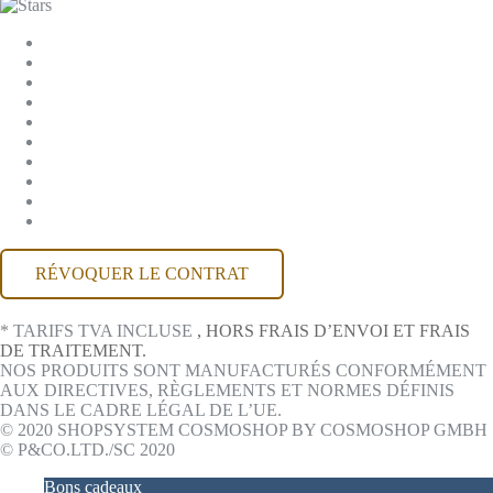
PARAMÈTRES DES COOKIES
ENTREPRISE
JOBS
CGV
PROTECTION DES DONNÉES
RÉTRACTATION
MENTIONS LÉGALES
CONTACT
COMPTE MACKONE
ACCESSIBILITÉ
RÉVOQUER LE CONTRAT
* TARIFS TVA INCLUSE
, HORS FRAIS D’ENVOI ET FRAIS
DE TRAITEMENT.
NOS PRODUITS SONT MANUFACTURÉS CONFORMÉMENT
AUX DIRECTIVES, RÈGLEMENTS ET NORMES DÉFINIS
DANS LE CADRE LÉGAL DE L’UE.
© 2020 SHOPSYSTEM COSMOSHOP BY COSMOSHOP GMBH
© P&CO.LTD./SC 2020
Bons cadeaux