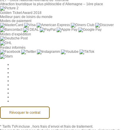
DZT - Office National Allemand du Tourisme
Attraction touristique la plus plébiscitée d’Allemagne – 1ère place
Golden Ticket Award 2018
Meilleur parc de loisirs du monde
Modes de paiement
Modes d’expédition
Restez informés
Paramètres des cookies
Entreprise
Jobs
CGV
Protection des données
Rétractation
Mentions légales
Contact
Compte MackOne
Accessibilité
Révoquer le contrat
* Tarifs TVA incluse
, hors frais d’envoi et frais de traitement.