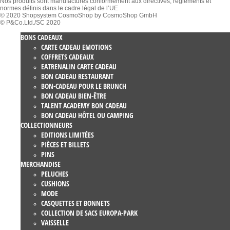
Nos produits sont manufacturés conformément aux directives, règlements et
normes définis dans le cadre légal de l’UE.
© 2020 Shopsystem CosmoShop by CosmoShop GmbH
© P&Co.Ltd./SC 2020
BONS CADEAUX
CARTE CADEAU EMOTIONS
COFFRETS CADEAUX
EATRENALIN CARTE CADEAU
BON CADEAU RESTAURANT
BON-CADEAU POUR LE BRUNCH
BON CADEAU BIEN-ÊTRE
TALENT ACADEMY BON CADEAU
BON CADEAU HÔTEL OU CAMPING
COLLECTIONNEURS
EDITIONS LIMITÉES
PIÈCES ET BILLETS
PINS
MERCHANDISE
PELUCHES
CUSHIONS
MODE
CASQUETTES ET BONNETS
COLLECTION DE SACS EUROPA-PARK
VAISSELLE