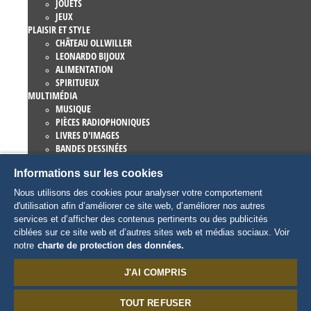
JOUETS
JEUX
PLAISIR ET STYLE
CHÂTEAU OLLWILLER
LEONARDO BIJOUX
ALIMENTATION
SPIRITUEUX
MULTIMÉDIA
MUSIQUE
PIÈCES RADIOPHONIQUES
LIVRES D'IMAGES
BANDES DESSINÉES
ROMANS
Informations sur les cookies
EUROPA-PARK LIVRES
JEUX ET FILMS
Nous utilisons des cookies pour analyser votre comportement
COLLECTIONS
d'utilisation afin d’améliorer ce site web, d’améliorer nos autres
EUROPA-PARK ATTRACTIONS
services et d’afficher des contenus pertinents ou des publicités
TRAUMATICA – FESTIVAL OF FEAR
ciblées sur ce site web et d’autres sites web et médias sociaux. Voir
ARTICLES COLLECTORS
notre
charte de protection des données.
EATRENALIN
TALENT ACADEMY
J'AI COMPRIS
JUNIOR CLUB
CHARACTERS
TOUT REFUSER
SNORRI