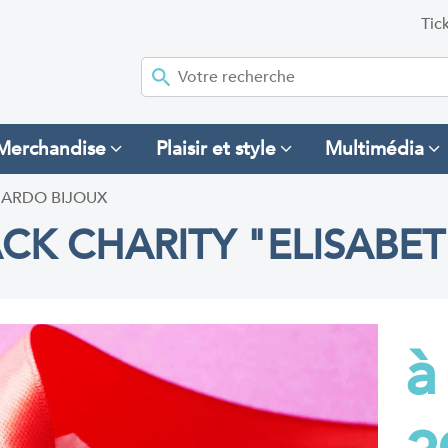
Tic
Merchandise
Plaisir et style
Multimédia
ARDO BIJOUX
CK CHARITY "ELISABE
à