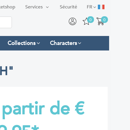
ketshop
Services
Sécurité
FR
0
0
Collections
Characters
TH"
 partir de
€