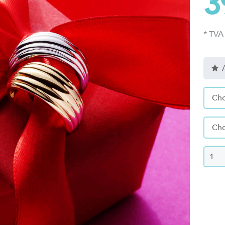
3
* TVA
A