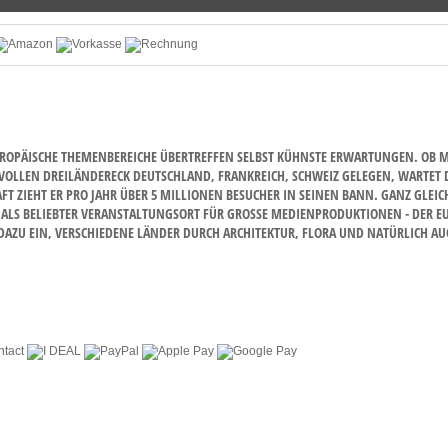
OPÄISCHE THEMENBEREICHE ÜBERTREFFEN SELBST KÜHNSTE ERWARTUNGEN. OB MIT
VOLLEN DREILÄNDERECK DEUTSCHLAND, FRANKREICH, SCHWEIZ GELEGEN, WARTET DE
IEHT ER PRO JAHR ÜBER 5 MILLIONEN BESUCHER IN SEINEN BANN. GANZ GLEICH 
S BELIEBTER VERANSTALTUNGSORT FÜR GROSSE MEDIENPRODUKTIONEN - DER EUROP
U EIN, VERSCHIEDENE LÄNDER DURCH ARCHITEKTUR, FLORA UND NATÜRLICH AUCH