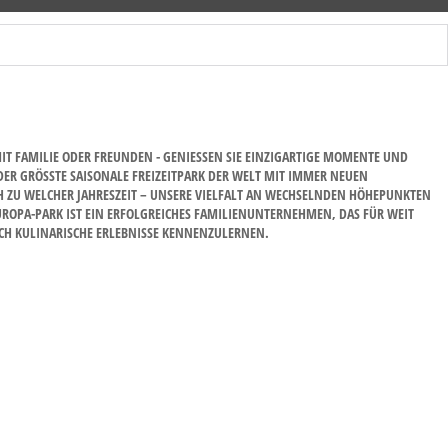
 FAMILIE ODER FREUNDEN - GENIESSEN SIE EINZIGARTIGE MOMENTE UND E
R GRÖSSTE SAISONALE FREIZEITPARK DER WELT MIT IMMER NEUEN SU
ZU WELCHER JAHRESZEIT – UNSERE VIELFALT AN WECHSELNDEN HÖHEPUNKTEN MA
A-PARK IST EIN ERFOLGREICHES FAMILIENUNTERNEHMEN, DAS FÜR WEIT MEH
 KULINARISCHE ERLEBNISSE KENNENZULERNEN.