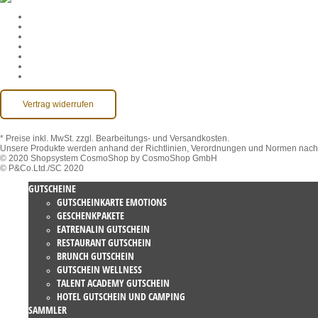
Cookie-Einstellungen
AGB
Datenschutz
Widerruf
Impressum
Kontakt
Barrierefreiheit
Vertrag widerrufen
* Preise inkl. MwSt.
zzgl. Bearbeitungs- und Versandkosten.
Unsere Produkte werden anhand der Richtlinien, Verordnungen und Normen nach 
© 2020 Shopsystem CosmoShop by CosmoShop GmbH
© P&Co.Ltd./SC 2020
GUTSCHEINE
GUTSCHEINKARTE EMOTIONS
GESCHENKPAKETE
EATRENALIN GUTSCHEIN
RESTAURANT GUTSCHEIN
BRUNCH GUTSCHEIN
GUTSCHEIN WELLNESS
TALENT ACADEMY GUTSCHEIN
HOTEL GUTSCHEIN UND CAMPING
SAMMLER