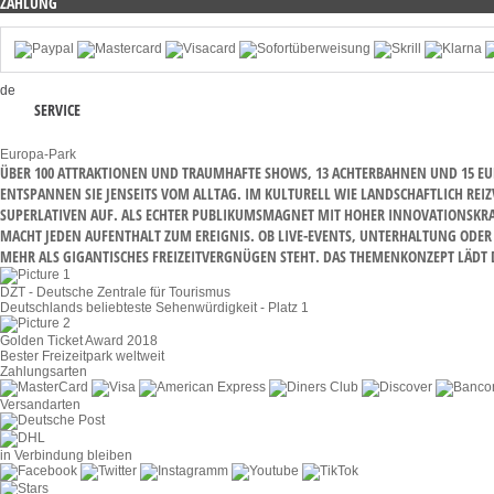
ZAHLUNG
de
SERVICE
Europa-Park
ÜBER 100 ATTRAKTIONEN UND TRAUMHAFTE SHOWS, 13 ACHTERBAHNEN UND 15 EUR
NTSPANNEN SIE JENSEITS VOM ALLTAG. IM KULTURELL WIE LANDSCHAFTLICH REIZ
PERLATIVEN AUF. ALS ECHTER PUBLIKUMSMAGNET MIT HOHER INNOVATIONSKRAFT Z
CHT JEDEN AUFENTHALT ZUM EREIGNIS. OB LIVE-EVENTS, UNTERHALTUNG ODER AL
R ALS GIGANTISCHES FREIZEITVERGNÜGEN STEHT. DAS THEMENKONZEPT LÄDT DAZ
DZT - Deutsche Zentrale für Tourismus
Deutschlands beliebteste Sehenwürdigkeit - Platz 1
Golden Ticket Award 2018
Bester Freizeitpark weltweit
Zahlungsarten
Versandarten
in Verbindung bleiben