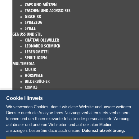
CAPS UND MÜTZEN
TASCHEN UND ACCESSOIRES
GESCHIRR
SPIELZEUG
SPIELE
GENUSS UND STIL
CHÂTEAU OLLWILLER
LEONARDO SCHMUCK
LEBENSMITTEL
SPIRITUOSEN
MULTIMEDIA
MUSIK
HÖRSPIELE
BILDERBÜCHER
COMICS
ROMANE
Cookie Hinweis
EUROPA-PARK BÜCHER
GAMES UND FILME
Wir verwenden Cookies, damit wir diese Website und unsere weiteren
KOLLEKTIONEN
Dienste durch die Analyse Ihres Nutzungsverhalten stets verbessern
EUROPA-PARK ATTRAKTIONEN
können und um Ihnen relevante Inhalte oder personalisierte Werbung
TRAUMATICA – FESTIVAL OF FEAR
auf dieser und anderen Webseiten und auf sozialen Medien
LIEBHABERSTÜCKE
anzuzeigen. Lesen Sie dazu auch unsere
Datenschutzerklärung.
EATRENALIN