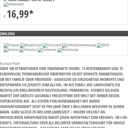
16,99*
€
ZAHLUNG
Europa-Park
ÜBER 100 ATTRAKTIONEN UND TRAUMHAFTE SHOWS, 13 ACHTERBAHNEN UND 15
EUROPÄISCHE THEMENBEREICHE ÜBERTREFFEN SELBST KÜHNSTE ERWARTUNGEN.
OB MIT FAMILIE ODER FREUNDEN - GENIESSEN SIE EINZIGARTIGE MOMENTE UND E
NTSPANNEN SIE JENSEITS VOM ALLTAG. IM KULTURELL WIE LANDSCHAFTLICH R
EIZVOLLEN DREILÄNDERECK DEUTSCHLAND, FRANKREICH, SCHWEIZ GELEGEN, W
ARTET DER GRÖSSTE SAISONALE FREIZEITPARK DER WELT MIT IMMER NEUEN SU
PERLATIVEN AUF. ALS ECHTER PUBLIKUMSMAGNET MIT HOHER IN
NOVATIONSKRAFT ZIEHT ER PRO JAHR ÜBER 5 MILLIONEN BESUCHER IN SEINEN BA
NN. GANZ GLEICH ZU WELCHER JAHRESZEIT – UNSERE VIELFALT AN WE
CHSELNDEN HÖHEPUNKTEN MACHT JEDEN AUFENTHALT ZUM EREIGNIS. OB LIVE-EV
ENTS, UNTERHALTUNG ODER ALS BELIEBTER VERANSTALTUNGSORT FÜR GROSSE MED