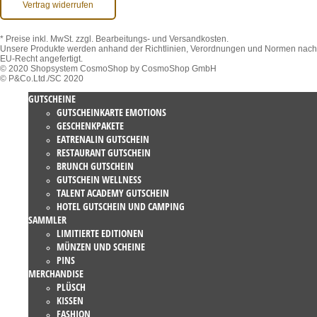
Vertrag widerrufen
* Preise inkl. MwSt.
zzgl. Bearbeitungs- und Versandkosten.
Unsere Produkte werden anhand der Richtlinien, Verordnungen und Normen nach
EU-Recht angefertigt.
© 2020 Shopsystem CosmoShop by CosmoShop GmbH
© P&Co.Ltd./SC 2020
GUTSCHEINE
GUTSCHEINKARTE EMOTIONS
GESCHENKPAKETE
EATRENALIN GUTSCHEIN
RESTAURANT GUTSCHEIN
BRUNCH GUTSCHEIN
GUTSCHEIN WELLNESS
TALENT ACADEMY GUTSCHEIN
HOTEL GUTSCHEIN UND CAMPING
SAMMLER
LIMITIERTE EDITIONEN
MÜNZEN UND SCHEINE
PINS
MERCHANDISE
PLÜSCH
KISSEN
FASHION