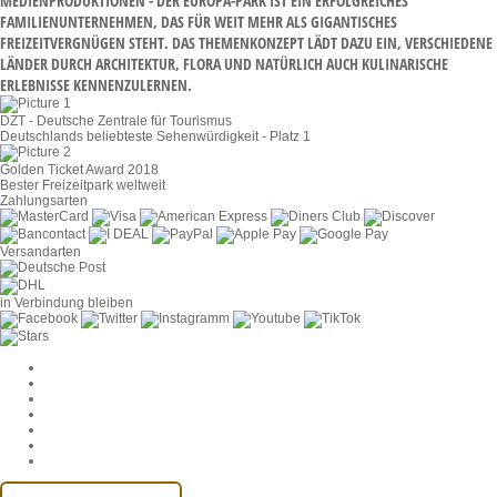
IENPRODUKTIONEN - DER EUROPA-PARK IST EIN ERFOLGREICHES FAM
ILIENUNTERNEHMEN, DAS FÜR WEIT MEHR ALS GIGANTISCHES FRE
IZEITVERGNÜGEN STEHT. DAS THEMENKONZEPT LÄDT DAZU EIN, VERSCHIEDENE LÄN
DER DURCH ARCHITEKTUR, FLORA UND NATÜRLICH AUCH KULINARISCHE ERL
EBNISSE KENNENZULERNEN.
DZT - Deutsche Zentrale für Tourismus
Deutschlands beliebteste Sehenwürdigkeit - Platz 1
Golden Ticket Award 2018
Bester Freizeitpark weltweit
Zahlungsarten
Versandarten
in Verbindung bleiben
Cookie-Einstellungen
AGB
Datenschutz
Widerruf
Impressum
Kontakt
Barrierefreiheit