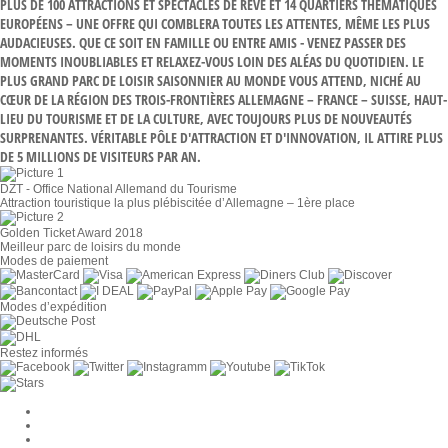
PLUS DE 100 ATTRACTIONS ET SPECTACLES DE RÊVE ET 14 QUARTIERS THÉMATIQUES
EUROPÉENS – UNE OFFRE QUI COMBLERA TOUTES LES ATTENTES, MÊME LES PLUS
AUDACIEUSES. QUE CE SOIT EN FAMILLE OU ENTRE AMIS - VENEZ PASSER DES
MOMENTS INOUBLIABLES ET RELAXEZ-VOUS LOIN DES ALÉAS DU QUOTIDIEN. LE
PLUS GRAND PARC DE LOISIR SAISONNIER AU MONDE VOUS ATTEND, NICHÉ AU
CŒUR DE LA RÉGION DES TROIS-FRONTIÈRES ALLEMAGNE – FRANCE – SUISSE, HAUT-
LIEU DU TOURISME ET DE LA CULTURE, AVEC TOUJOURS PLUS DE NOUVEAUTÉS
SURPRENANTES. VÉRITABLE PÔLE D'ATTRACTION ET D'INNOVATION, IL ATTIRE PLUS
DE 5 MILLIONS DE VISITEURS PAR AN.
DZT - Office National Allemand du Tourisme
Attraction touristique la plus plébiscitée d’Allemagne – 1ère place
Golden Ticket Award 2018
Meilleur parc de loisirs du monde
Modes de paiement
Modes d’expédition
Restez informés
Paramètres des cookies
Entreprise
Jobs