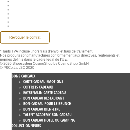
CGV
Protection des données
Rétractation
Mentions légales
Contact
Compte MackOne
Accessibilité
Révoquer le contrat
* Tarifs TVA incluse
, hors frais d’envoi et frais de traitement.
Nos produits sont manufacturés conformément aux directives, règlements et
normes définis dans le cadre légal de l’UE.
© 2020 Shopsystem CosmoShop by CosmoShop GmbH
© P&Co.Ltd./SC 2020
BONS CADEAUX
CARTE CADEAU EMOTIONS
COFFRETS CADEAUX
EATRENALIN CARTE CADEAU
BON CADEAU RESTAURANT
BON-CADEAU POUR LE BRUNCH
BON CADEAU BIEN-ÊTRE
TALENT ACADEMY BON CADEAU
BON CADEAU HÔTEL OU CAMPING
COLLECTIONNEURS