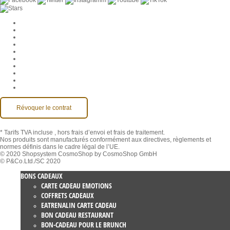
Paramètres des cookies
Entreprise
Jobs
CGV
Protection des données
Rétractation
Mentions légales
Contact
Compte MackOne
Accessibilité
Révoquer le contrat
* Tarifs TVA incluse
, hors frais d’envoi et frais de traitement.
Nos produits sont manufacturés conformément aux directives, règlements et
normes définis dans le cadre légal de l’UE.
© 2020 Shopsystem CosmoShop by CosmoShop GmbH
© P&Co.Ltd./SC 2020
BONS CADEAUX
CARTE CADEAU EMOTIONS
COFFRETS CADEAUX
EATRENALIN CARTE CADEAU
BON CADEAU RESTAURANT
BON-CADEAU POUR LE BRUNCH