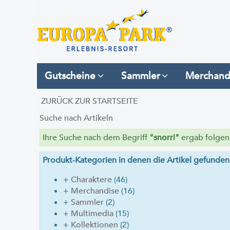
Gutscheine
Sammler
Merchand
ZURÜCK ZUR STARTSEITE
Suche nach Artikeln
Ihre Suche nach dem Begriff
"snorri"
ergab folgend
Produkt-Kategorien in denen die Artikel gefunde
+
Charaktere
(46)
+
Merchandise
(16)
+
Sammler
(2)
+
Multimedia
(15)
+
Kollektionen
(2)