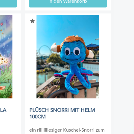
in den Warenkorb
 LA
PLÜSCH SNORRI MIT HELM
100CM
ein riiiiiiiiesiger Kuschel-Snorri zum