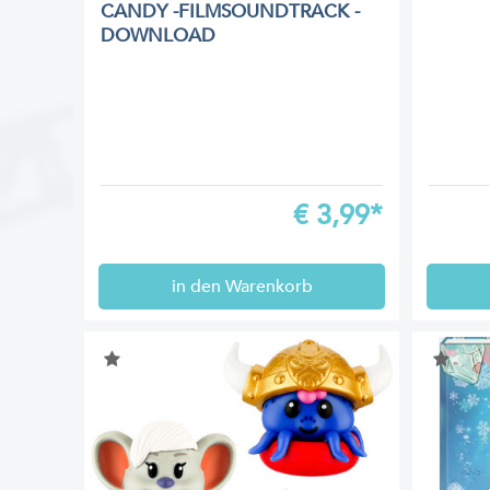
CANDY -FILMSOUNDTRACK -
DOWNLOAD
€
3,99*
in den Warenkorb