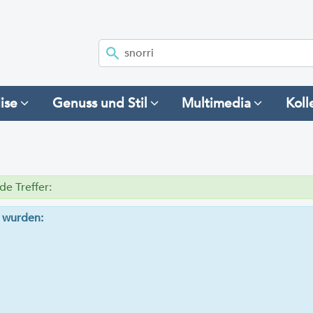
ise
Genuss und Stil
Multimedia
Koll
e Treffer:
n wurden: