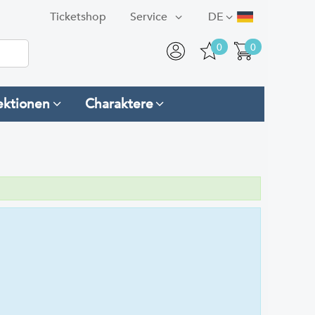
Ticketshop
Service
DE
0
0
ektionen
Charaktere