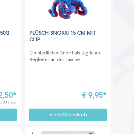
 50G
PLÜSCH SNORRI 15 CM MIT
CLIP
Ein niedlicher Snorri als täglicher
Begleiter an der Tasche
2,50*
€
9,95*
0,00 / kg)
in den Warenkorb