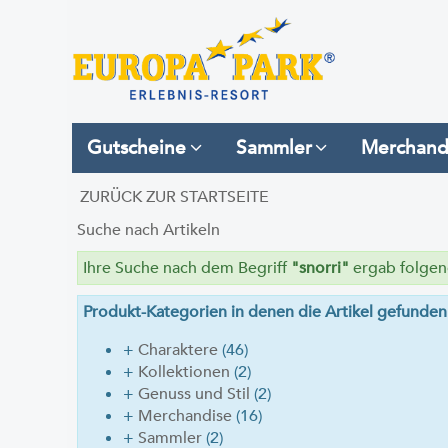
Gutscheine
Sammler
Merchand
ZURÜCK ZUR STARTSEITE
Suche nach Artikeln
Ihre Suche nach dem Begriff
"snorri"
ergab folgend
Produkt-Kategorien in denen die Artikel gefunde
+
Charaktere
(46)
+
Kollektionen
(2)
+
Genuss und Stil
(2)
+
Merchandise
(16)
+
Sammler
(2)