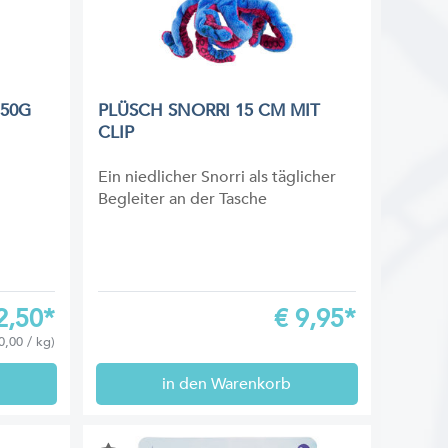
 50G
PLÜSCH SNORRI 15 CM MIT
CLIP
Ein niedlicher Snorri als täglicher
Begleiter an der Tasche
2,50*
€
9,95*
0,00 / kg)
in den Warenkorb