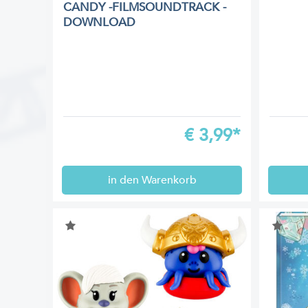
CANDY -FILMSOUNDTRACK -
DOWNLOAD
€
3,99*
in den Warenkorb