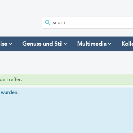
ise
Genuss und Stil
Multimedia
Koll
e Treffer:
n wurden: