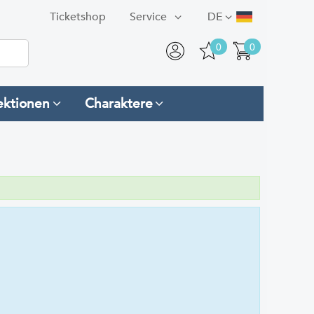
Ticketshop
Service
DE
0
0
ektionen
Charaktere