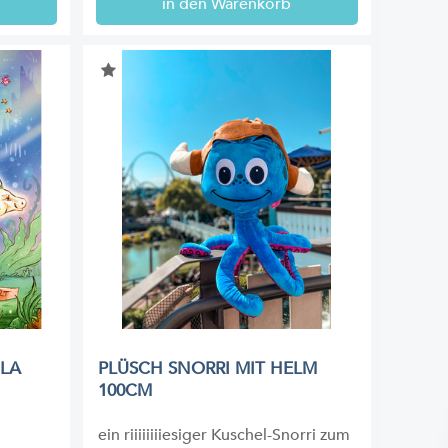
in den Warenkorb
 LA
PLÜSCH SNORRI MIT HELM
100CM
ein riiiiiiiiesiger Kuschel-Snorri zum