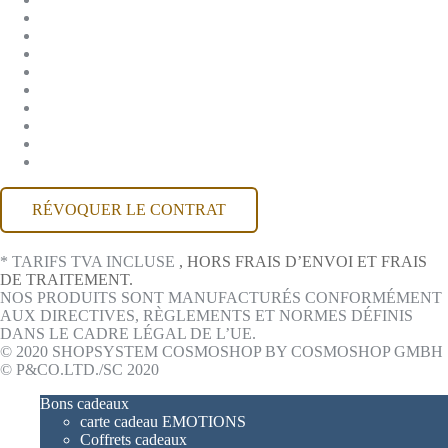
ENTREPRISE
JOBS
CGV
PROTECTION DES DONNÉES
RÉTRACTATION
MENTIONS LÉGALES
CONTACT
COMPTE MACKONE
ACCESSIBILITÉ
RÉVOQUER LE CONTRAT
* TARIFS TVA INCLUSE
, HORS FRAIS D’ENVOI ET FRAIS
DE TRAITEMENT.
NOS PRODUITS SONT MANUFACTURÉS CONFORMÉMENT
AUX DIRECTIVES, RÈGLEMENTS ET NORMES DÉFINIS
DANS LE CADRE LÉGAL DE L’UE.
© 2020 SHOPSYSTEM COSMOSHOP BY COSMOSHOP GMBH
© P&CO.LTD./SC 2020
Bons cadeaux
carte cadeau EMOTIONS
Coffrets cadeaux