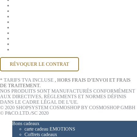
ENTREPRISE
JOBS
CGV
PROTECTION DES DONNÉES
RÉTRACTATION
MENTIONS LÉGALES
CONTACT
COMPTE MACKONE
ACCESSIBILITÉ
RÉVOQUER LE CONTRAT
* TARIFS TVA INCLUSE
, HORS FRAIS D’ENVOI ET FRAIS
DE TRAITEMENT.
NOS PRODUITS SONT MANUFACTURÉS CONFORMÉMENT
AUX DIRECTIVES, RÈGLEMENTS ET NORMES DÉFINIS
DANS LE CADRE LÉGAL DE L’UE.
© 2020 SHOPSYSTEM COSMOSHOP BY COSMOSHOP GMBH
© P&CO.LTD./SC 2020
Bons cadeaux
carte cadeau EMOTIONS
Coffrets cadeaux