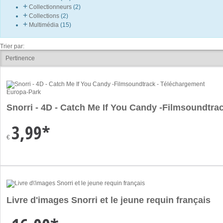
+
Collectionneurs
(2)
+
Collections
(2)
+
Multimédia
(15)
Trier par:
Europa-Park
Snorri - 4D - Catch Me If You Candy -Filmsoundtra
3,99*
€
Livre d'images Snorri et le jeune requin français