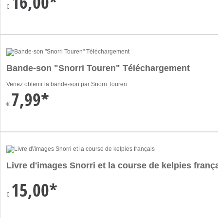
16,00*
€
Bande-son "Snorri Touren" Téléchargement
Venez obtenir la bande-son par Snorri Touren
7,99*
€
Livre d'images Snorri et la course de kelpies franç
15,00*
€