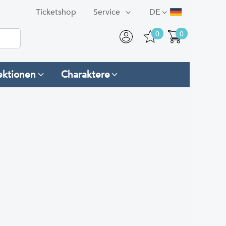
Ticketshop
Service
DE
0
0
ektionen
Charaktere