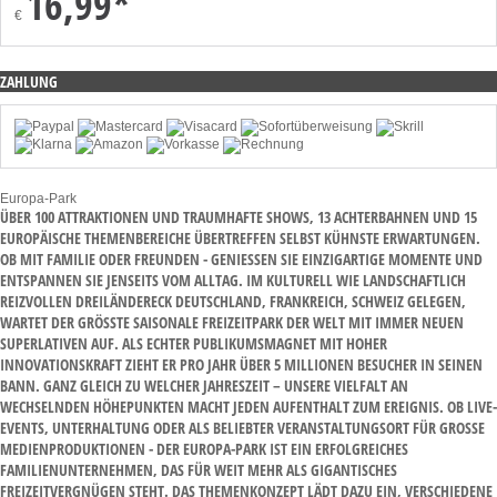
16,99*
€
ZAHLUNG
Europa-Park
ÜBER 100 ATTRAKTIONEN UND TRAUMHAFTE SHOWS, 13 ACHTERBAHNEN UND 15
EUROPÄISCHE THEMENBEREICHE ÜBERTREFFEN SELBST KÜHNSTE ERWARTUNGEN.
OB MIT FAMILIE ODER FREUNDEN - GENIESSEN SIE EINZIGARTIGE MOMENTE UND E
NTSPANNEN SIE JENSEITS VOM ALLTAG. IM KULTURELL WIE LANDSCHAFTLICH R
EIZVOLLEN DREILÄNDERECK DEUTSCHLAND, FRANKREICH, SCHWEIZ GELEGEN, W
ARTET DER GRÖSSTE SAISONALE FREIZEITPARK DER WELT MIT IMMER NEUEN SU
PERLATIVEN AUF. ALS ECHTER PUBLIKUMSMAGNET MIT HOHER IN
NOVATIONSKRAFT ZIEHT ER PRO JAHR ÜBER 5 MILLIONEN BESUCHER IN SEINEN BA
NN. GANZ GLEICH ZU WELCHER JAHRESZEIT – UNSERE VIELFALT AN WE
CHSELNDEN HÖHEPUNKTEN MACHT JEDEN AUFENTHALT ZUM EREIGNIS. OB LIVE-EV
ENTS, UNTERHALTUNG ODER ALS BELIEBTER VERANSTALTUNGSORT FÜR GROSSE MED
IENPRODUKTIONEN - DER EUROPA-PARK IST EIN ERFOLGREICHES FAM
ILIENUNTERNEHMEN, DAS FÜR WEIT MEHR ALS GIGANTISCHES FRE
IZEITVERGNÜGEN STEHT. DAS THEMENKONZEPT LÄDT DAZU EIN, VERSCHIEDENE LÄN