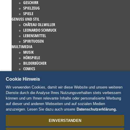
GESCHIRR
SPIELZEUG
SPIELE
GENUSS UND STIL
CHÂTEAU OLLWILLER
LEONARDO SCHMUCK
LEBENSMITTEL
SPIRITUOSEN
MULTIMEDIA
MUSIK
HÖRSPIELE
BILDERBÜCHER
COMICS
ROMANE
Cookie Hinweis
EUROPA-PARK BÜCHER
GAMES UND FILME
Wir verwenden Cookies, damit wir diese Website und unsere weiteren
KOLLEKTIONEN
Dienste durch die Analyse Ihres Nutzungsverhalten stets verbessern
EUROPA-PARK ATTRAKTIONEN
können und um Ihnen relevante Inhalte oder personalisierte Werbung
TRAUMATICA – FESTIVAL OF FEAR
auf dieser und anderen Webseiten und auf sozialen Medien
LIEBHABERSTÜCKE
anzuzeigen. Lesen Sie dazu auch unsere
Datenschutzerklärung.
EATRENALIN
TALENT ACADEMY
EINVERSTANDEN
JUNIOR CLUB
CHARAKTERE