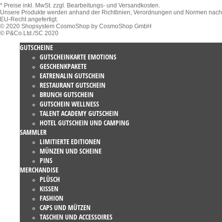
* Preise inkl. MwSt.
zzgl. Bearbeitungs- und Versandkosten.
Unsere Produkte werden anhand der Richtlinien, Verordnungen und Normen nach
EU-Recht angefertigt.
© 2020 Shopsystem CosmoShop by CosmoShop GmbH
© P&Co.Ltd./SC 2020
GUTSCHEINE
GUTSCHEINKARTE EMOTIONS
GESCHENKPAKETE
EATRENALIN GUTSCHEIN
RESTAURANT GUTSCHEIN
BRUNCH GUTSCHEIN
GUTSCHEIN WELLNESS
TALENT ACADEMY GUTSCHEIN
HOTEL GUTSCHEIN UND CAMPING
SAMMLER
LIMITIERTE EDITIONEN
MÜNZEN UND SCHEINE
PINS
MERCHANDISE
PLÜSCH
KISSEN
FASHION
CAPS UND MÜTZEN
TASCHEN UND ACCESSOIRES