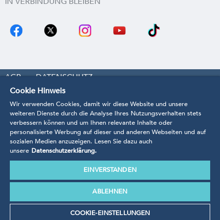
IN VERBINDUNG BLEIBEN
AGB
DATENSCHUTZ
Cookie Hinweis
COOKIE-EINSTELLUNGEN
WIDERRUF
Wir verwenden Cookies, damit wir diese Website und unsere
IMPRESSUM
KONTAKT
BARRIEREFREIHEIT
weiteren Dienste durch die Analyse Ihres Nutzungsverhalten stets
verbessern können und um Ihnen relevante Inhalte oder
VERTRAG WIDERRUFEN
personalisierte Werbung auf dieser und anderen Webseiten und auf
sozialen Medien anzuzeigen. Lesen Sie dazu auch
unsere
Datenschutzerklärung.
EINVERSTANDEN
* Preise inkl. MwSt.
zzgl. Bearbeitungs- und Versandkosten.
Unsere Produkte werden anhand der Richtlinien,
ABLEHNEN
Verordnungen und Normen nach EU-Recht angefertigt.
© 2020 Shopsystem CosmoShop by CosmoShop GmbH
COOKIE-EINSTELLUNGEN