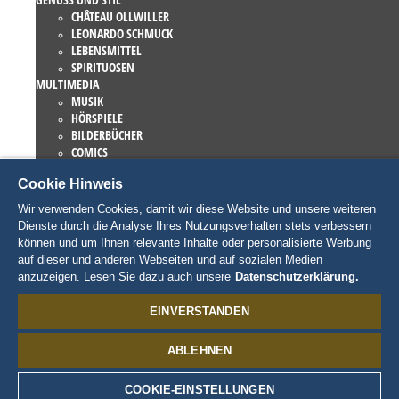
CHÂTEAU OLLWILLER
LEONARDO SCHMUCK
LEBENSMITTEL
SPIRITUOSEN
MULTIMEDIA
MUSIK
HÖRSPIELE
BILDERBÜCHER
COMICS
ROMANE
Cookie Hinweis
EUROPA-PARK BÜCHER
GAMES UND FILME
Wir verwenden Cookies, damit wir diese Website und unsere weiteren
KOLLEKTIONEN
Dienste durch die Analyse Ihres Nutzungsverhalten stets verbessern
EUROPA-PARK ATTRAKTIONEN
können und um Ihnen relevante Inhalte oder personalisierte Werbung
TRAUMATICA – FESTIVAL OF FEAR
auf dieser und anderen Webseiten und auf sozialen Medien
LIEBHABERSTÜCKE
anzuzeigen. Lesen Sie dazu auch unsere
Datenschutzerklärung.
EATRENALIN
TALENT ACADEMY
EINVERSTANDEN
JUNIOR CLUB
CHARAKTERE
ABLEHNEN
SNORRI
ED EUROMAUS
EDDA EUROMAUSI
COOKIE-EINSTELLUNGEN