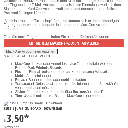
Onlineshop-Benutzer erhalten nach dem Klick auf die Login-Schaltfläche und
der Eingabe Ihrer E-Mail-Adresse automatisch ein Einmalpasswort, mit dem
Sie den neuen MackOne Account verifizieren und danach ein persönliches
Passwort festlegen können.
„Mack International Ticketshop“-Benutzer können sich mit ihren bisherigen
Zugangsdaten weiterhin bequem in Ihrem neuen MackOne Account
anmelden.
Falls Sie noch Fragen haben, finden Sie
hier
ausführliche Antworten
MACKONE ACCOUNT VORTEILE
MackOne: Ihr zentraler Anmeldeservice für die digitale Welt des
Europa-Park Erlebnis-Resorts
Flexibel: Einmal registrieren und auf vielen unserer Webseiten und
Mobile Apps einloggen
Einfach: Bequem online oder mobil einkaufen
Transparent: Selbst bestimmen, welche Informationen Sie zukünftig
von uns erhalten möchten
Sicher: Jederzeit volle Kontrolle über Ihre persönlichen Daten
Tipp: Überall nutzbar, wo Sie das MackOne Logo sehen
RUSTIS JUMP ON BOARD - DOWNLOAD
3,50*
€
Download