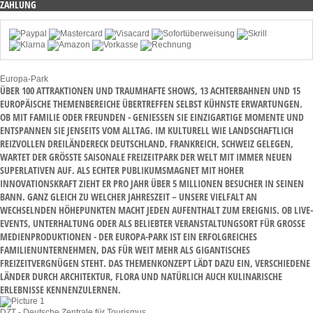
ZAHLUNG
Europa-Park
ÜBER 100 ATTRAKTIONEN UND TRAUMHAFTE SHOWS, 13 ACHTERBAHNEN UND 15
EUROPÄISCHE THEMENBEREICHE ÜBERTREFFEN SELBST KÜHNSTE ERWARTUNGEN.
OB MIT FAMILIE ODER FREUNDEN - GENIESSEN SIE EINZIGARTIGE MOMENTE UND E
NTSPANNEN SIE JENSEITS VOM ALLTAG. IM KULTURELL WIE LANDSCHAFTLICH R
EIZVOLLEN DREILÄNDERECK DEUTSCHLAND, FRANKREICH, SCHWEIZ GELEGEN, W
ARTET DER GRÖSSTE SAISONALE FREIZEITPARK DER WELT MIT IMMER NEUEN SU
PERLATIVEN AUF. ALS ECHTER PUBLIKUMSMAGNET MIT HOHER IN
NOVATIONSKRAFT ZIEHT ER PRO JAHR ÜBER 5 MILLIONEN BESUCHER IN SEINEN BA
NN. GANZ GLEICH ZU WELCHER JAHRESZEIT – UNSERE VIELFALT AN WE
CHSELNDEN HÖHEPUNKTEN MACHT JEDEN AUFENTHALT ZUM EREIGNIS. OB LIVE-EV
ENTS, UNTERHALTUNG ODER ALS BELIEBTER VERANSTALTUNGSORT FÜR GROSSE MED
IENPRODUKTIONEN - DER EUROPA-PARK IST EIN ERFOLGREICHES FAM
ILIENUNTERNEHMEN, DAS FÜR WEIT MEHR ALS GIGANTISCHES FRE
IZEITVERGNÜGEN STEHT. DAS THEMENKONZEPT LÄDT DAZU EIN, VERSCHIEDENE LÄN
DER DURCH ARCHITEKTUR, FLORA UND NATÜRLICH AUCH KULINARISCHE ERL
EBNISSE KENNENZULERNEN.
DZT - Deutsche Zentrale für Tourismus