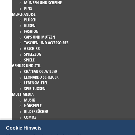
MÜNZEN UND SCHEINE
PINS
MERCHANDISE
PLÜSCH
KISSEN
FASHION
CAPS UND MÜTZEN
TASCHEN UND ACCESSOIRES
GESCHIRR
SPIELZEUG
SPIELE
GENUSS UND STIL
CHÂTEAU OLLWILLER
LEONARDO SCHMUCK
LEBENSMITTEL
SPIRITUOSEN
MULTIMEDIA
MUSIK
HÖRSPIELE
BILDERBÜCHER
COMICS
ROMANE
Cookie Hinweis
EUROPA-PARK BÜCHER
GAMES UND FILME