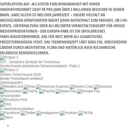
PERLATIVEN AUF. ALS ECHTER PUBLIKUMSMAGNET MIT HOHER IN
NOVATIONSKRAFT ZIEHT ER PRO JAHR ÜBER 5 MILLIONEN BESUCHER IN SEINEN BA
NN. GANZ GLEICH ZU WELCHER JAHRESZEIT – UNSERE VIELFALT AN WE
CHSELNDEN HÖHEPUNKTEN MACHT JEDEN AUFENTHALT ZUM EREIGNIS. OB LIVE-EV
ENTS, UNTERHALTUNG ODER ALS BELIEBTER VERANSTALTUNGSORT FÜR GROSSE MED
IENPRODUKTIONEN - DER EUROPA-PARK IST EIN ERFOLGREICHES FAM
ILIENUNTERNEHMEN, DAS FÜR WEIT MEHR ALS GIGANTISCHES FRE
IZEITVERGNÜGEN STEHT. DAS THEMENKONZEPT LÄDT DAZU EIN, VERSCHIEDENE LÄN
DER DURCH ARCHITEKTUR, FLORA UND NATÜRLICH AUCH KULINARISCHE ERL
EBNISSE KENNENZULERNEN.
DZT - Deutsche Zentrale für Tourismus
Deutschlands beliebteste Sehenwürdigkeit - Platz 1
Golden Ticket Award 2018
Bester Freizeitpark weltweit
Zahlungsarten
Versandarten
in Verbindung bleiben
Cookie-Einstellungen