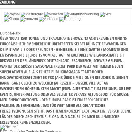
ZAHLUNG
Europa-Park
ÜBER 100 ATTRAKTIONEN UND TRAUMHAFTE SHOWS, 13 ACHTERBAHNEN UND 15
EUROPÄISCHE THEMENBEREICHE ÜBERTREFFEN SELBST KÜHNSTE ERWARTUNGEN.
OB MIT FAMILIE ODER FREUNDEN - GENIESSEN SIE EINZIGARTIGE MOMENTE UND E
NTSPANNEN SIE JENSEITS VOM ALLTAG. IM KULTURELL WIE LANDSCHAFTLICH R
EIZVOLLEN DREILÄNDERECK DEUTSCHLAND, FRANKREICH, SCHWEIZ GELEGEN, W
ARTET DER GRÖSSTE SAISONALE FREIZEITPARK DER WELT MIT IMMER NEUEN SU
PERLATIVEN AUF. ALS ECHTER PUBLIKUMSMAGNET MIT HOHER IN
NOVATIONSKRAFT ZIEHT ER PRO JAHR ÜBER 5 MILLIONEN BESUCHER IN SEINEN BA
NN. GANZ GLEICH ZU WELCHER JAHRESZEIT – UNSERE VIELFALT AN WE
CHSELNDEN HÖHEPUNKTEN MACHT JEDEN AUFENTHALT ZUM EREIGNIS. OB LIVE-EV
ENTS, UNTERHALTUNG ODER ALS BELIEBTER VERANSTALTUNGSORT FÜR GROSSE MED
IENPRODUKTIONEN - DER EUROPA-PARK IST EIN ERFOLGREICHES FAM
ILIENUNTERNEHMEN, DAS FÜR WEIT MEHR ALS GIGANTISCHES FRE
IZEITVERGNÜGEN STEHT. DAS THEMENKONZEPT LÄDT DAZU EIN, VERSCHIEDENE LÄN
DER DURCH ARCHITEKTUR, FLORA UND NATÜRLICH AUCH KULINARISCHE ERL
EBNISSE KENNENZULERNEN.
DZT - Deutsche Zentrale für Tourismus