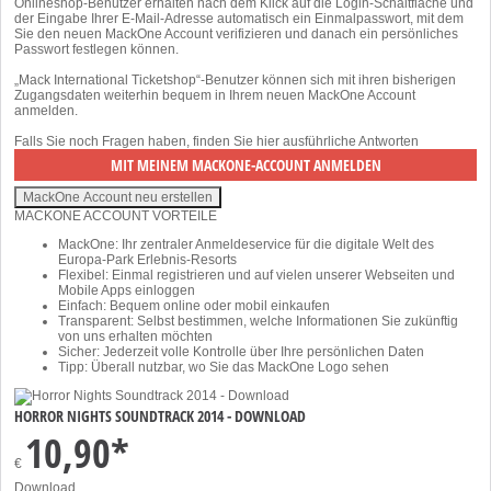
Onlineshop-Benutzer erhalten nach dem Klick auf die Login-Schaltfläche und
der Eingabe Ihrer E-Mail-Adresse automatisch ein Einmalpasswort, mit dem
Sie den neuen MackOne Account verifizieren und danach ein persönliches
Passwort festlegen können.
„Mack International Ticketshop“-Benutzer können sich mit ihren bisherigen
Zugangsdaten weiterhin bequem in Ihrem neuen MackOne Account
anmelden.
Falls Sie noch Fragen haben, finden Sie
hier
ausführliche Antworten
MACKONE ACCOUNT VORTEILE
MackOne: Ihr zentraler Anmeldeservice für die digitale Welt des
Europa-Park Erlebnis-Resorts
Flexibel: Einmal registrieren und auf vielen unserer Webseiten und
Mobile Apps einloggen
Einfach: Bequem online oder mobil einkaufen
Transparent: Selbst bestimmen, welche Informationen Sie zukünftig
von uns erhalten möchten
Sicher: Jederzeit volle Kontrolle über Ihre persönlichen Daten
Tipp: Überall nutzbar, wo Sie das MackOne Logo sehen
HORROR NIGHTS SOUNDTRACK 2014 - DOWNLOAD
10,90*
€
Download