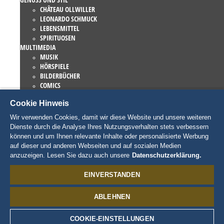
CHÂTEAU OLLWILLER
LEONARDO SCHMUCK
LEBENSMITTEL
SPIRITUOSEN
MULTIMEDIA
MUSIK
HÖRSPIELE
BILDERBÜCHER
COMICS
ROMANE
Cookie Hinweis
EUROPA-PARK BÜCHER
GAMES UND FILME
Wir verwenden Cookies, damit wir diese Website und unsere weiteren
KOLLEKTIONEN
Dienste durch die Analyse Ihres Nutzungsverhalten stets verbessern
EUROPA-PARK ATTRAKTIONEN
können und um Ihnen relevante Inhalte oder personalisierte Werbung
TRAUMATICA – FESTIVAL OF FEAR
auf dieser und anderen Webseiten und auf sozialen Medien
LIEBHABERSTÜCKE
anzuzeigen. Lesen Sie dazu auch unsere
Datenschutzerklärung.
EATRENALIN
TALENT ACADEMY
EINVERSTANDEN
JUNIOR CLUB
CHARAKTERE
ABLEHNEN
SNORRI
ED EUROMAUS
EDDA EUROMAUSI
COOKIE-EINSTELLUNGEN