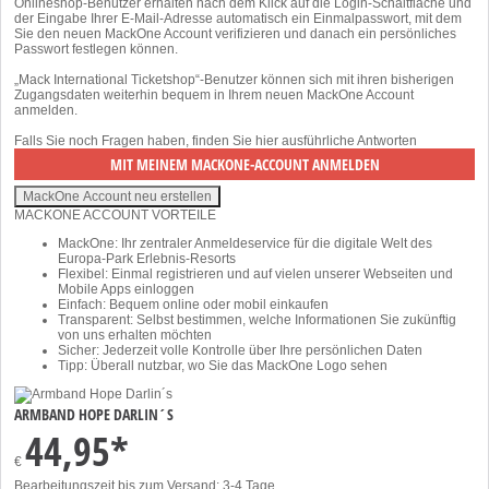
Onlineshop-Benutzer erhalten nach dem Klick auf die Login-Schaltfläche und
der Eingabe Ihrer E-Mail-Adresse automatisch ein Einmalpasswort, mit dem
Sie den neuen MackOne Account verifizieren und danach ein persönliches
Passwort festlegen können.
„Mack International Ticketshop“-Benutzer können sich mit ihren bisherigen
Zugangsdaten weiterhin bequem in Ihrem neuen MackOne Account
anmelden.
Falls Sie noch Fragen haben, finden Sie
hier
ausführliche Antworten
MACKONE ACCOUNT VORTEILE
MackOne: Ihr zentraler Anmeldeservice für die digitale Welt des
Europa-Park Erlebnis-Resorts
Flexibel: Einmal registrieren und auf vielen unserer Webseiten und
Mobile Apps einloggen
Einfach: Bequem online oder mobil einkaufen
Transparent: Selbst bestimmen, welche Informationen Sie zukünftig
von uns erhalten möchten
Sicher: Jederzeit volle Kontrolle über Ihre persönlichen Daten
Tipp: Überall nutzbar, wo Sie das MackOne Logo sehen
ARMBAND HOPE DARLIN´S
44,95*
€
Bearbeitungszeit bis zum Versand: 3-4 Tage