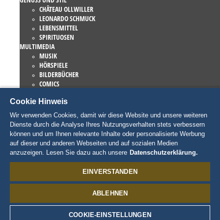
CHÂTEAU OLLWILLER
LEONARDO SCHMUCK
LEBENSMITTEL
SPIRITUOSEN
MULTIMEDIA
MUSIK
HÖRSPIELE
BILDERBÜCHER
COMICS
ROMANE
Cookie Hinweis
EUROPA-PARK BÜCHER
GAMES UND FILME
Wir verwenden Cookies, damit wir diese Website und unsere weiteren
KOLLEKTIONEN
Dienste durch die Analyse Ihres Nutzungsverhalten stets verbessern
EUROPA-PARK ATTRAKTIONEN
können und um Ihnen relevante Inhalte oder personalisierte Werbung
TRAUMATICA – FESTIVAL OF FEAR
auf dieser und anderen Webseiten und auf sozialen Medien
LIEBHABERSTÜCKE
anzuzeigen. Lesen Sie dazu auch unsere
Datenschutzerklärung.
EATRENALIN
TALENT ACADEMY
EINVERSTANDEN
JUNIOR CLUB
CHARAKTERE
ABLEHNEN
SNORRI
ED EUROMAUS
EDDA EUROMAUSI
COOKIE-EINSTELLUNGEN