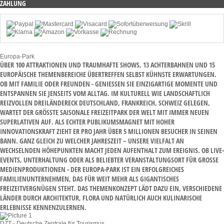
ZAHLUNG
Europa-Park
ÜBER 100 ATTRAKTIONEN UND TRAUMHAFTE SHOWS, 13 ACHTERBAHNEN UND 15
EUROPÄISCHE THEMENBEREICHE ÜBERTREFFEN SELBST KÜHNSTE ERWARTUNGEN.
OB MIT FAMILIE ODER FREUNDEN - GENIESSEN SIE EINZIGARTIGE MOMENTE UND E
NTSPANNEN SIE JENSEITS VOM ALLTAG. IM KULTURELL WIE LANDSCHAFTLICH R
EIZVOLLEN DREILÄNDERECK DEUTSCHLAND, FRANKREICH, SCHWEIZ GELEGEN, W
ARTET DER GRÖSSTE SAISONALE FREIZEITPARK DER WELT MIT IMMER NEUEN SU
PERLATIVEN AUF. ALS ECHTER PUBLIKUMSMAGNET MIT HOHER IN
NOVATIONSKRAFT ZIEHT ER PRO JAHR ÜBER 5 MILLIONEN BESUCHER IN SEINEN BA
NN. GANZ GLEICH ZU WELCHER JAHRESZEIT – UNSERE VIELFALT AN WE
CHSELNDEN HÖHEPUNKTEN MACHT JEDEN AUFENTHALT ZUM EREIGNIS. OB LIVE-EV
ENTS, UNTERHALTUNG ODER ALS BELIEBTER VERANSTALTUNGSORT FÜR GROSSE MED
IENPRODUKTIONEN - DER EUROPA-PARK IST EIN ERFOLGREICHES FAM
ILIENUNTERNEHMEN, DAS FÜR WEIT MEHR ALS GIGANTISCHES FRE
IZEITVERGNÜGEN STEHT. DAS THEMENKONZEPT LÄDT DAZU EIN, VERSCHIEDENE LÄN
DER DURCH ARCHITEKTUR, FLORA UND NATÜRLICH AUCH KULINARISCHE ERL
EBNISSE KENNENZULERNEN.
DZT - Deutsche Zentrale für Tourismus