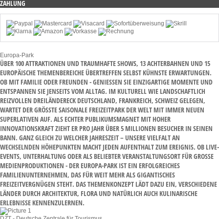
ZAHLUNG
Europa-Park
ÜBER 100 ATTRAKTIONEN UND TRAUMHAFTE SHOWS, 13 ACHTERBAHNEN UND 15
EUROPÄISCHE THEMENBEREICHE ÜBERTREFFEN SELBST KÜHNSTE ERWARTUNGEN.
OB MIT FAMILIE ODER FREUNDEN - GENIESSEN SIE EINZIGARTIGE MOMENTE UND E
NTSPANNEN SIE JENSEITS VOM ALLTAG. IM KULTURELL WIE LANDSCHAFTLICH R
EIZVOLLEN DREILÄNDERECK DEUTSCHLAND, FRANKREICH, SCHWEIZ GELEGEN, W
ARTET DER GRÖSSTE SAISONALE FREIZEITPARK DER WELT MIT IMMER NEUEN SU
PERLATIVEN AUF. ALS ECHTER PUBLIKUMSMAGNET MIT HOHER IN
NOVATIONSKRAFT ZIEHT ER PRO JAHR ÜBER 5 MILLIONEN BESUCHER IN SEINEN BA
NN. GANZ GLEICH ZU WELCHER JAHRESZEIT – UNSERE VIELFALT AN WE
CHSELNDEN HÖHEPUNKTEN MACHT JEDEN AUFENTHALT ZUM EREIGNIS. OB LIVE-EV
ENTS, UNTERHALTUNG ODER ALS BELIEBTER VERANSTALTUNGSORT FÜR GROSSE MED
IENPRODUKTIONEN - DER EUROPA-PARK IST EIN ERFOLGREICHES FAM
ILIENUNTERNEHMEN, DAS FÜR WEIT MEHR ALS GIGANTISCHES FRE
IZEITVERGNÜGEN STEHT. DAS THEMENKONZEPT LÄDT DAZU EIN, VERSCHIEDENE LÄN
DER DURCH ARCHITEKTUR, FLORA UND NATÜRLICH AUCH KULINARISCHE ERL
EBNISSE KENNENZULERNEN.
DZT - Deutsche Zentrale für Tourismus