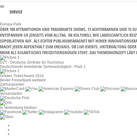
de
SERVICE
Europa-Park
ÜBER 100 ATTRAKTIONEN UND TRAUMHAFTE SHOWS, 13 ACHTERBAHNEN UND 15 EUR
NTSPANNEN SIE JENSEITS VOM ALLTAG. IM KULTURELL WIE LANDSCHAFTLICH REIZ
PERLATIVEN AUF. ALS ECHTER PUBLIKUMSMAGNET MIT HOHER INNOVATIONSKRAFT Z
CHT JEDEN AUFENTHALT ZUM EREIGNIS. OB LIVE-EVENTS, UNTERHALTUNG ODER AL
R ALS GIGANTISCHES FREIZEITVERGNÜGEN STEHT. DAS THEMENKONZEPT LÄDT DAZ
DZT - Deutsche Zentrale für Tourismus
Deutschlands beliebteste Sehenwürdigkeit - Platz 1
Golden Ticket Award 2018
Bester Freizeitpark weltweit
Zahlungsarten
Versandarten
in Verbindung bleiben
Cookie-Einstellungen
AGB
Datenschutz