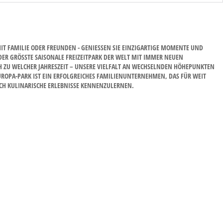
 FAMILIE ODER FREUNDEN - GENIESSEN SIE EINZIGARTIGE MOMENTE UND E
R GRÖSSTE SAISONALE FREIZEITPARK DER WELT MIT IMMER NEUEN SU
ZU WELCHER JAHRESZEIT – UNSERE VIELFALT AN WECHSELNDEN HÖHEPUNKTEN MA
A-PARK IST EIN ERFOLGREICHES FAMILIENUNTERNEHMEN, DAS FÜR WEIT MEH
 KULINARISCHE ERLEBNISSE KENNENZULERNEN.