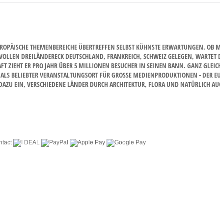
OPÄISCHE THEMENBEREICHE ÜBERTREFFEN SELBST KÜHNSTE ERWARTUNGEN. OB MIT
VOLLEN DREILÄNDERECK DEUTSCHLAND, FRANKREICH, SCHWEIZ GELEGEN, WARTET DE
IEHT ER PRO JAHR ÜBER 5 MILLIONEN BESUCHER IN SEINEN BANN. GANZ GLEICH 
S BELIEBTER VERANSTALTUNGSORT FÜR GROSSE MEDIENPRODUKTIONEN - DER EUROP
U EIN, VERSCHIEDENE LÄNDER DURCH ARCHITEKTUR, FLORA UND NATÜRLICH AUCH