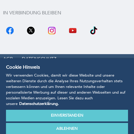
IN VERBINDUNG BLEIBEN
AGB
DATENSCHUTZ
Cookie Hinweis
COOKIE-EINSTELLUNGEN
WIDERRUF
Wir verwenden Cookies, damit wir diese Website und unsere
IMPRESSUM
KONTAKT
BARRIEREFREIHEIT
weiteren Dienste durch die Analyse Ihres Nutzungsverhalten stets
verbessern können und um Ihnen relevante Inhalte oder
VERTRAG WIDERRUFEN
personalisierte Werbung auf dieser und anderen Webseiten und auf
sozialen Medien anzuzeigen. Lesen Sie dazu auch
unsere
Datenschutzerklärung.
EINVERSTANDEN
* Preise inkl. MwSt.
zzgl. Bearbeitungs- und Versandkosten.
Unsere Produkte werden anhand der Richtlinien,
ABLEHNEN
Verordnungen und Normen nach EU-Recht angefertigt.